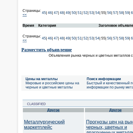
Страницы:
45
|
46
|
47
|
48
|
49
|
50
|
51
|
52
|
53
|
54
|
55|
56
|
57
|
58
|
59
|
6
<<
Время
Категория
Заголовок объявл
Страницы:
45
|
46
|
47
|
48
|
49
|
50
|
51
|
52
|
53
|
54
|
55|
56
|
57
|
58
|
59
|
6
<<
Разместить объявление
Объявления рынка черных и цветных металлов 
Цены на металлы
Поиск информации
Мировые и российские цены на
Быстрый и качественный п
черные и цветные металлы
информации по рынку мет
CLASSIFIED
Другое
Другое
Металлургический
Прогнозы цен на ры
маркетплейс
черных, цветных и
драгоценных металл