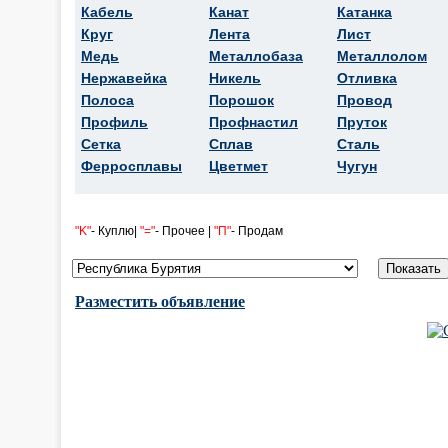
Кабель
Канат
Катанка
Круг
Лента
Лист
Медь
Металлобаза
Металлолом
Нержавейка
Никель
Отливка
Полоса
Порошок
Провод
Профиль
Профнастил
Пруток
Сетка
Сплав
Сталь
Ферросплавы
Цветмет
Чугун
"K"
- Куплю|
"="
- Прочее |
"П"
- Продам
Разместить объявление