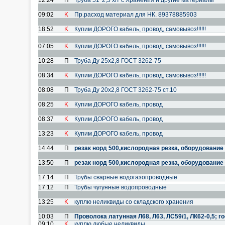
12:24
П
Труба 51*2,5 х/т с Хранения и другие материалы
09:02
K
Пр.расход материал для НК. 89378885903
18:52
K
Купим ДОРОГО кабель, провод, самовывоз!!!!!!
07:05
K
Купим ДОРОГО кабель, провод, самовывоз!!!!!!
10:28
П
Труба Ду 25х2,8 ГОСТ 3262-75
08:34
K
Купим ДОРОГО кабель, провод, самовывоз!!!!!!
08:08
П
Труба Ду 20х2,8 ГОСТ 3262-75 ст.10
08:25
K
Купим ДОРОГО кабель, провод
08:37
K
Купим ДОРОГО кабель, провод
13:23
K
Купим ДОРОГО кабель, провод
14:44
П
резак норд 500,кислородная резка, оборудование
13:50
П
резак норд 500,кислородная резка, оборудование
17:14
П
Трубы сварные водогазопроводные
17:12
П
Трубы чугунные водопроводные
13:25
K
куплю неликвиды со складского хранения
10:03
П
Проволока латунная Л68, Л63, ЛС59/1, ЛК62-0,5; го
09:10
K
куплю любые неликвиды