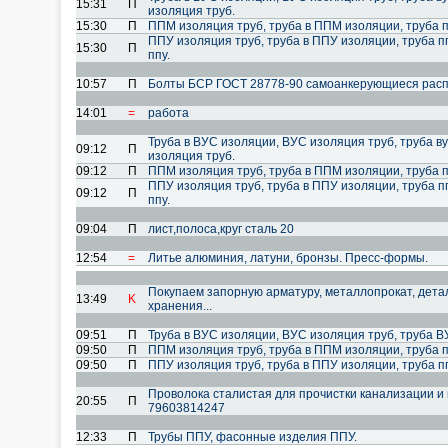
15:31
П
изоляция труб.
15:30
П
ППМ изоляция труб, труба в ППМ изоляции, труба п
ППУ изоляция труб, труба в ППУ изоляции, труба п
15:30
П
ппу.
10:57
П
Болты БСР ГОСТ 28778-90 самоанкерующиеся рас
14:01
=
работа
Труба в ВУС изоляции, ВУС изоляция труб, труба ву
09:12
П
изоляция труб.
09:12
П
ППМ изоляция труб, труба в ППМ изоляции, труба п
ППУ изоляция труб, труба в ППУ изоляции, труба п
09:12
П
ппу.
09:04
П
лист,полоса,круг сталь 20
12:54
=
Литье алюминия, латуни, бронзы. Пресс-формы.
Покупаем запорную арматуру, металлопрокат, детал
13:49
K
хранения...
09:51
П
Труба в ВУС изоляции, ВУС изоляция труб, труба В
09:50
П
ППМ изоляция труб, труба в ППМ изоляции, труба п
09:50
П
ППУ изоляция труб, труба в ППУ изоляции, труба пп
Проволока сталистая для прочистки канализации и 
20:55
П
79603814247
12:33
П
Трубы ППУ, фасонные изделия ППУ.