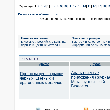
Страницы:
1|
2
|
3
|
4
|
5
|
6
|
7
|
8
|
9
|
10
|
11
|
12
|
13
|
14
|
15
|
16
|
17
|
18
|
1
Разместить объявление
Объявления рынка черных и цветных металлов 
Цены на металлы
Поиск информации
Мировые и российские цены на
Быстрый и качественный п
черные и цветные металлы
информации по рынку мет
CLASSIFIED
Другое
Другое
Аналитические
Прогнозы цен на рынке
приложения к журна
черных, цветных и
Металлургический
драгоценных металлов.
Бюллетень
ВКонтакте
Одноклассни