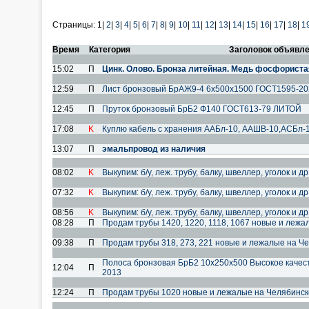
Страницы:
1|
2
|
3
|
4
|
5
|
6
|
7
|
8
|
9
|
10
|
11
|
12
|
13
|
14
|
15
|
16
|
17
|
18
|
1
Время
Категория
Заголовок объявл
15:02
П
Цинк. Олово. Бронза литейная. Медь фосфориста
12:59
П
Лист бронзовый БрАЖ9-4 6х500х1500 ГОСТ1595-20
12:45
П
Пруток бронзовый БрБ2 Ф140 ГОСТ613-79 ЛИТОЙ
17:08
K
Куплю кабель с хранения ААБл-10, ААШВ-10,АСБл-10
13:07
П
эмальпровод из наличия
08:02
K
Выкупим: б/у, леж. трубу, балку, швеллер, уголок и д
07:32
K
Выкупим: б/у, леж. трубу, балку, швеллер, уголок и д
08:56
K
Выкупим: б/у, леж. трубу, балку, швеллер, уголок и д
08:28
П
Продам трубы 1420, 1220, 1118, 1067 новые и лежа
09:38
П
Продам трубы 318, 273, 221 новые и лежалые на Ч
Полоса бронзовая БрБ2 10х250х500 Высокое качес
12:04
П
2013
12:24
П
Продам трубы 1020 новые и лежалые на Челябинск