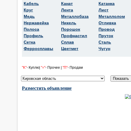
Кабель
Канат
Катанка
Круг
Лента
Лист
Медь
Металлобаза
Металлолом
Нержавейка
Никель
Отливка
Полоса
Порошок
Провод
Профиль
Профнастил
Пруток
Сетка
Сплав
Сталь
Ферросплавы
Цветмет
Чугун
"K"
- Куплю|
"="
- Прочее |
"П"
- Продам
Разместить объявление