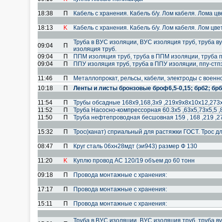
18:38
П
Кабель с хранения. Кабель б/у. Лом кабеля. Лома 
18:13
K
Кабель с хранения. Кабель б/у. Лом кабеля. Лом цв
Труба в ВУС изоляции, ВУС изоляция труб, труба ву
09:04
П
изоляция труб.
09:04
П
ППМ изоляция труб, труба в ППМ изоляции, труба п
09:04
П
ППУ изоляция труб, труба в ППУ изоляции, ппу-стпэ
11:46
П
Металлопрокат, рельсы, кабели, электроды с военн
10:18
П
Ленты и листы бронзовые броф6,5-0,15; брб2; брб
11:54
П
Трубы обсадные 168х9,168,3х9 ,219х9х8х10х12,273
11:52
П
Труба Насосно-компрессорная 60.3х5 ,63х5,73х5,5 ,
11:50
П
Труба нефтепроводная бесшовная 159 , 168 ,219 ,2
15:32
П
Трос(канат) сприальный для растяжки ГОСТ. Трос д
08:47
П
Круг сталь 06хн28мдт (эи943) размер Ф 130
11:20
K
Куплю провод АС 120/19 объем до 60 тонн
09:18
П
Провода монтажные с хранения:
17:17
П
Провода монтажные с хранения:
15:11
П
Провода монтажные с хранения:
Труба в ВУС изоляции, ВУС изоляция труб, труба ву