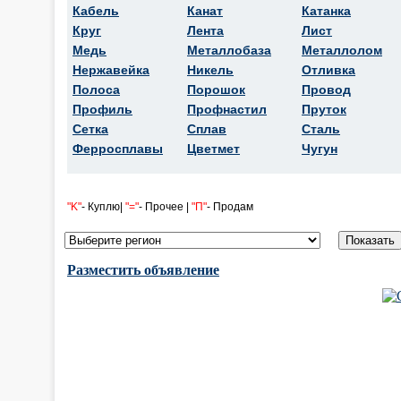
Кабель
Канат
Катанка
Круг
Лента
Лист
Медь
Металлобаза
Металлолом
Нержавейка
Никель
Отливка
Полоса
Порошок
Провод
Профиль
Профнастил
Пруток
Сетка
Сплав
Сталь
Ферросплавы
Цветмет
Чугун
"K"
- Куплю|
"="
- Прочее |
"П"
- Продам
Разместить объявление