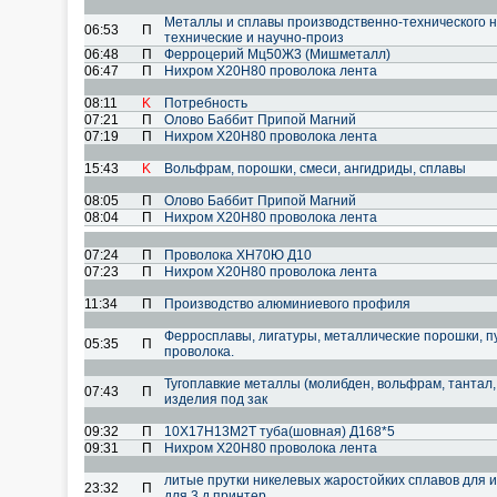
Металлы и сплавы производственно-технического н
06:53
П
технические и научно-произ
06:48
П
Ферроцерий Мц50Ж3 (Мишметалл)
06:47
П
Нихром Х20Н80 проволока лента
08:11
K
Потребность
07:21
П
Олово Баббит Припой Магний
07:19
П
Нихром Х20Н80 проволока лента
15:43
K
Вольфрам, порошки, смеси, ангидриды, сплавы
08:05
П
Олово Баббит Припой Магний
08:04
П
Нихром Х20Н80 проволока лента
07:24
П
Проволока ХН70Ю Д10
07:23
П
Нихром Х20Н80 проволока лента
11:34
П
Производство алюминиевого профиля
Ферросплавы, лигатуры, металлические порошки, п
05:35
П
проволока.
Тугоплавкие металлы (молибден, вольфрам, тантал, 
07:43
П
изделия под зак
09:32
П
10Х17Н13М2Т туба(шовная) Д168*5
09:31
П
Нихром Х20Н80 проволока лента
литые прутки никелевых жаростойких сплавов для и
23:32
П
для 3 д принтер