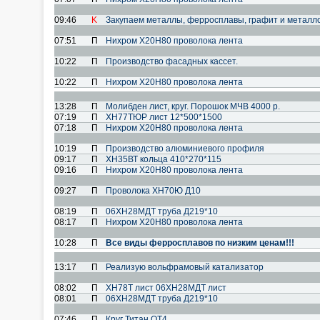
09:46
K
Закупаем металлы, ферросплавы, графит и металл
07:51
П
Нихром Х20Н80 проволока лента
10:22
П
Производство фасадных кассет.
10:22
П
Нихром Х20Н80 проволока лента
13:28
П
Молибден лист, круг. Порошок МЧВ 4000 р.
07:19
П
ХН77ТЮР лист 12*500*1500
07:18
П
Нихром Х20Н80 проволока лента
10:19
П
Производство алюминиевого профиля
09:17
П
ХН35ВТ кольца 410*270*115
09:16
П
Нихром Х20Н80 проволока лента
09:27
П
Проволока ХН70Ю Д10
08:19
П
06ХН28МДТ труба Д219*10
08:17
П
Нихром Х20Н80 проволока лента
10:28
П
Все виды ферросплавов по низким ценам!!!
13:17
П
Реализую вольфрамовый катализатор
08:02
П
ХН78Т лист 06ХН28МДТ лист
08:01
П
06ХН28МДТ труба Д219*10
07:46
П
Круг Титан ОТ4