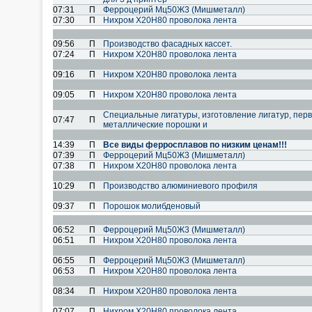
07:31
П
Ферроцерий Мц50Ж3 (Мишметалл)
07:30
П
Нихром Х20Н80 проволока лента
09:56
П
Производство фасадных кассет.
07:24
П
Нихром Х20Н80 проволока лента
09:16
П
Нихром Х20Н80 проволока лента
09:05
П
Нихром Х20Н80 проволока лента
Специальные лигатуры, изготовление лигатур, пер
07:47
П
металлические порошки и
14:39
П
Все виды ферросплавов по низким ценам!!!
07:39
П
Ферроцерий Мц50Ж3 (Мишметалл)
07:38
П
Нихром Х20Н80 проволока лента
10:29
П
Производство алюминиевого профиля
09:37
П
Порошок молибденовый
06:52
П
Ферроцерий Мц50Ж3 (Мишметалл)
06:51
П
Нихром Х20Н80 проволока лента
06:55
П
Ферроцерий Мц50Ж3 (Мишметалл)
06:53
П
Нихром Х20Н80 проволока лента
08:34
П
Нихром Х20Н80 проволока лента
07:07
П
Нихром Х20Н80 проволока лента