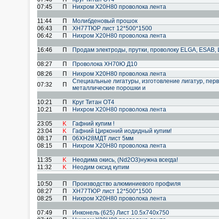
07:45
П
Нихром Х20Н80 проволока лента
11:44
П
Молибденовый прошок
06:43
П
ХН77ТЮР лист 12*500*1500
06:42
П
Нихром Х20Н80 проволока лента
16:46
П
Продам электроды, прутки, проволоку ELGA, ESAB, 
08:27
П
Проволока ХН70Ю Д10
08:26
П
Нихром Х20Н80 проволока лента
Специальные лигатуры, изготовление лигатур, пер
07:32
П
металлические порошки и
10:21
П
Круг Титан ОТ4
10:21
П
Нихром Х20Н80 проволока лента
23:05
K
Гафний купим !
23:04
K
Гафний Цирконий иодидный купим!
08:17
П
06ХН28МДТ лист 5мм
08:15
П
Нихром Х20Н80 проволока лента
11:35
K
Неодима окись, (Nd2O3)нужна всегда!
11:32
K
Неодим оксид купим
10:50
П
Производство алюминиевого профиля
08:27
П
ХН77ТЮР лист 12*500*1500
08:25
П
Нихром Х20Н80 проволока лента
07:49
П
Инконель (625) Лист 10.5x740x750