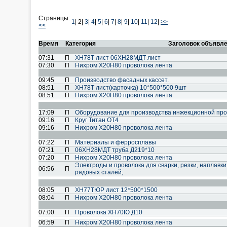
Страницы:
1
|
2|
3
|
4
|
5
|
6
|
7
|
8
|
9
|
10
|
11
|
12
|
>>
<<
Время
Категория
Заголовок объявл
07:31
П
ХН78Т лист 06ХН28МДТ лист
07:30
П
Нихром Х20Н80 проволока лента
09:45
П
Производство фасадных кассет.
08:51
П
ХН78Т лист(карточка) 10*500*500 9шт
08:51
П
Нихром Х20Н80 проволока лента
17:09
П
Оборудование для производства инжекционной про
09:16
П
Круг Титан ОТ4
09:16
П
Нихром Х20Н80 проволока лента
07:22
П
Материалы и ферросплавы
07:21
П
06ХН28МДТ труба Д219*10
07:20
П
Нихром Х20Н80 проволока лента
Электроды и проволока для сварки, резки, наплавки
06:56
П
рядовых сталей,
08:05
П
ХН77ТЮР лист 12*500*1500
08:04
П
Нихром Х20Н80 проволока лента
07:00
П
Проволока ХН70Ю Д10
06:59
П
Нихром Х20Н80 проволока лента