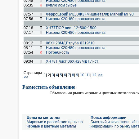
07:48
П
Нихром Х20Н80 проволока лента
06:35
K
Куплю лом сырье
07:57
П
Ферроцерий Мц50Ж3 (Мишметалл) Магний МГ90
07:56
П
Нихром Х20Н80 проволока лента
07:18
П
ХН77ТЮР лист 12*500*1500
07:17
П
Нихром Х20Н80 проволока лента
08:12
П
06ХН28МДТ труба Д219*10
08:11
П
Нихром Х20Н80 проволока лента
07:54
K
Потребность
09:04
П
ХН78Т лист 06ХН28МДТ лист
Страницы:
1
|
2|
3
|
4
|
5
|
6
|
7
|
8
|
9
|
10
|
11
|
12
|
>>
<<
Разместить объявление
Объявления рынка черных и цветных металлов с
Цены на металлы
Поиск информации
Мировые и российские цены на
Быстрый и качественный п
черные и цветные металлы
информации по рынку мет