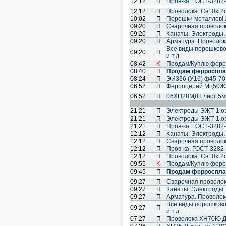
12:12
П
Пров-ка. ГОСТ-3282-
12:12
П
Проволока: Св10хг2см
10:02
П
Порошки металлов! 
09:20
П
Cварочная проволок
09:20
П
Канаты. Электроды.
09:20
П
Арматура. Проволока
Все виды порошковой 
09:20
П
и т.д
08:42
K
Продам/Куплю ферр
08:40
П
Продам ферроспла
08:24
П
ЭИ336 (У16) ф45-7
06:52
П
Ферроцерий Мц50Ж3
06:52
П
06ХН28МДТ лист 5
21:21
П
Электроды ЭЖТ-1,озл
21:21
П
Электроды ЭЖТ-1,озл
21:21
П
Пров-ка. ГОСТ-3282-
12:12
П
Канаты. Электроды.
12:12
П
Cварочная проволок
12:12
П
Пров-ка. ГОСТ-3282-
12:12
П
Проволока: Св10хг2см
09:55
K
Продам/Куплю ферр
09:45
П
Продам ферроспла
09:27
П
Cварочная проволок
09:27
П
Канаты. Электроды.
09:27
П
Арматура. Проволока
Все виды порошковой 
09:27
П
и т.д
07:27
П
Проволока ХН70Ю 