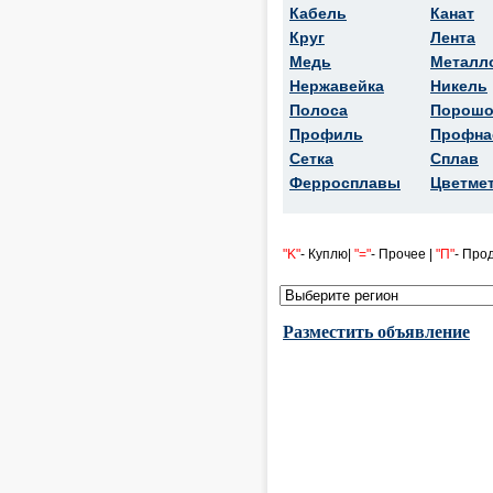
Кабель
Канат
Круг
Лента
Медь
Металл
Нержавейка
Никель
Полоса
Порошо
Профиль
Профна
Сетка
Сплав
Ферросплавы
Цветме
"K"
- Куплю|
"="
- Прочее |
"П"
- Про
Разместить объявление