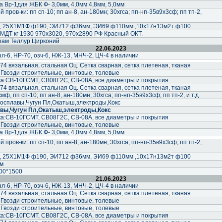
 Вр-1для ЖБК Ф- 3,0мм, 4,0мм 4,8мм, 5,0мм
пров-ки: пп сп-10; пп ан-8, ан-180мн; 30хгса; пп-нп-35в9х3сф; пп тп-2,
0, 25Х1М1Ф ф190, ЭИ712 ф36мм, ЭИ69 ф110мм ,10х17н13м2т ф100
МДТ кг 1930 970х3020, 970х2890 РФ Красный ОКТ.
рам Теллур Цирконий
22.06.2023
-6, НР-70, озч-6, НЖ-13, МНЧ-2, ЦЧ-4 в наличии
74 вязальная, стальная Оц. Сетка сварная, сетка плетеная, тканая
 Гвозди строительные, винтовые, толевые
а:СВ-10ГСМТ, СВ08Г2С, СВ-08А, все диаметры и покрытия
74 вязальная, стальная Оц. Сетка сварная, сетка плетеная, тканая
ф, пп сп-10; пп ан-8, ан-180мн; 30хгса; пп-нп-35в9х3сф; пп тп-2, и т.д
осплавы,Чугун Пл,Окатыш,электроды,Кокс
вы,Чугун Пл,Окатыш,электроды,Кокс
а:СВ-10ГСМТ, СВ08Г2С, СВ-08А, все диаметры и покрытия
 Гвозди строительные, винтовые, толевые
 Вр-1для ЖБК Ф- 3,0мм, 4,0мм 4,8мм, 5,0мм
пров-ки: пп сп-10; пп ан-8, ан-180мн; 30хгса; пп-нп-35в9х3сф; пп тп-2,
0, 25Х1М1Ф ф190, ЭИ712 ф36мм, ЭИ69 ф110мм ,10х17н13м2т ф100
мм
00*1500
21.06.2023
-6, НР-70, озч-6, НЖ-13, МНЧ-2, ЦЧ-4 в наличии
74 вязальная, стальная Оц. Сетка сварная, сетка плетеная, тканая
 Гвозди строительные, винтовые, толевые
 Гвозди строительные, винтовые, толевые
а:СВ-10ГСМТ, СВ08Г2С, СВ-08А, все диаметры и покрытия