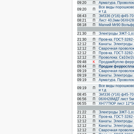
09:20
П
Арматура. Проволока
Все виды порошковой 
09:20
П
и т.д
08:43
П
ЭИ336 (У16) ф45-7
08:21
П
Лист 40,0мм 06ХН28
08:18
П
Магний Мг90 Вольф
21:30
П
Электроды ЭЖТ-1,озл
21:30
П
Пров-ка. ГОСТ-3282-
12:12
П
Канаты. Электроды.
12:12
П
Cварочная проволок
12:12
П
Пров-ка. ГОСТ-3282-
12:12
П
Проволока: Св10хг2см
09:48
K
Продам/Куплю ферр
09:44
П
Продам ферроспла
09:19
П
Cварочная проволок
09:19
П
Канаты. Электроды.
09:19
П
Арматура. Проволока
Все виды порошковой 
09:19
П
и т.д
08:45
П
ЭИ336 (У16) ф45-7
06:56
П
06ХН28МДТ лист 5
06:55
П
ХН77ТЮР лист 12*5
21:22
П
Электроды ЭЖТ-1,озл
21:21
П
Пров-ка. ГОСТ-3282-
12:12
П
Канаты. Электроды.
12:12
П
Канаты. Электроды.
12:12
П
Cварочная проволок