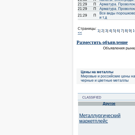
21:29
П
Арматура. Проволока
21:29
П
Арматура. Проволока
Все виды порошковой 
21:29
П
и т.д
Страницы:
1
|
2
|
3
|
4
|
5
|
6
|
7
|
8
|
9
|
1
<<
Разместить объявление
Объявления рынка
Цены на металлы
Мировые и российские цены н
черные и цветные металлы
CLASSIFIED
Другое
Металлургический
маркетплейс