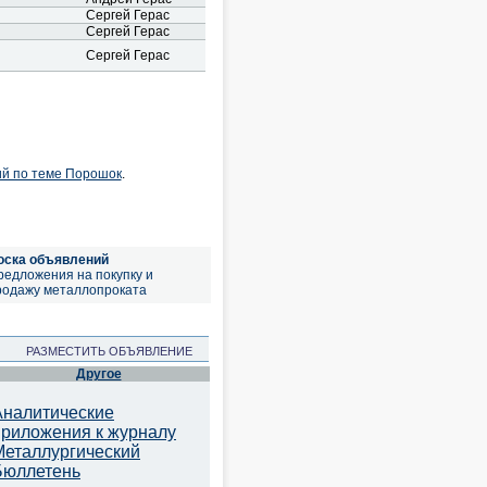
Сергей Герас
Сергей Герас
Сергей Герас
ий по теме Порошок
.
оска объявлений
редложения на покупку и
родажу металлопроката
РАЗМЕСТИТЬ ОБЪЯВЛЕНИЕ
Другое
Аналитические
приложения к журналу
Металлургический
Бюллетень