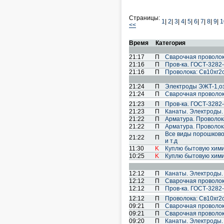
Страницы:
1
|
2
|
3
|
4
|
5
|
6
|
7
|
8
|
9
|
1
<<
Время
Категория
21:17
П
Cварочная проволок
21:16
П
Пров-ка. ГОСТ-3282-
21:16
П
Проволока: Св10хг2см
21:24
П
Электроды ЭЖТ-1,озл
21:24
П
Cварочная проволок
21:23
П
Пров-ка. ГОСТ-3282-
21:23
П
Канаты. Электроды.
21:22
П
Арматура. Проволока
21:22
П
Арматура. Проволока
Все виды порошковой 
21:22
П
и т.д
11:30
K
Куплю бытовую хим
10:25
K
Куплю бытовую хим
12:12
П
Канаты. Электроды.
12:12
П
Cварочная проволок
12:12
П
Пров-ка. ГОСТ-3282-
12:12
П
Проволока: Св10хг2см
09:21
П
Cварочная проволок
09:21
П
Cварочная проволок
09:20
П
Канаты. Электроды.