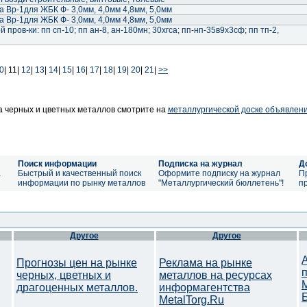
 Вр-1для ЖБК Ф- 3,0мм, 4,0мм 4,8мм, 5,0мм
 Вр-1для ЖБК Ф- 3,0мм, 4,0мм 4,8мм, 5,0мм
пров-ки: пп сп-10; пп ан-8, ан-180мн; 30хгса; пп-нп-35в9х3сф; пп тп-2,
0
|
11|
12
|
13
|
14
|
15
|
16
|
17
|
18
|
19
|
20
|
21
|
>>
 черных и цветных металлов смотрите на
металлургической доске объявлен
Поиск информации
Подписка на журнал
Д
а
Быстрый и качественный поиск
Оформите подписку на журнал
П
информации по рынку металлов
"Металлургический бюллетень"!
п
Другое
Другое
Прогнозы цен на рынке
Реклама на рынке
черных, цветных и
металлов на ресурсах
драгоценных металлов.
информагентства
MetalTorg.Ru