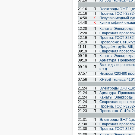
07:26
П
ХН35ВТ кольца 410*
21:16
П
Электроды ЭЖТ-1,озл
21:16
П
Пров-ка. ГОСТ-3282-
14:50
K
Покупаю медный куп
14:48
K
Купим гафний оксид
12:20
П
Канаты. Электроды.
12:20
П
Cварочная проволок
12:19
П
Пров-ка. ГОСТ-3282-
12:19
П
Проволока: Св10хг2см
11:11
П
Продаём трубы БШ, л
09:19
П
Cварочная проволок
09:19
П
Канаты. Электроды.
09:19
П
Арматура. Проволока
Все виды порошковой 
09:19
П
и т.д
07:57
П
Нихром Х20Н80 про
07:56
П
ХН35ВТ кольца 410*
21:24
П
Электроды ЭЖТ-1,озл
21:24
П
Арматура. Проволока
21:24
П
Канаты. Электроды.
21:24
П
Cварочная проволок
21:23
П
Пров-ка. ГОСТ-3282-
21:23
П
Проволока: Св10хг2см
21:31
П
Электроды ЭЖТ-1,озл
21:30
П
Cварочная проволок
21:30
П
Пров-ка. ГОСТ-3282-
21:30
П
Канаты. Электроды.