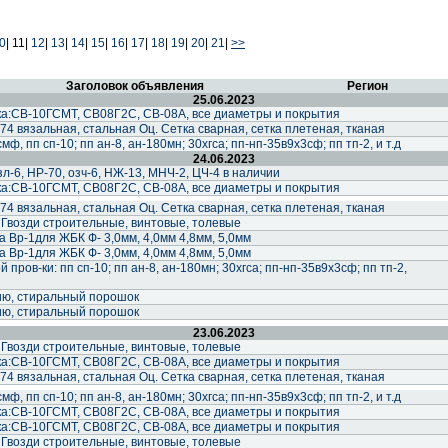
0
|
11|
12
|
13
|
14
|
15
|
16
|
17
|
18
|
19
|
20
|
21
|
>>
Заголовок объявления
Регион
25.06.2023
а:СВ-10ГСМТ, СВ08Г2С, СВ-08А, все диаметры и покрытия
74 вязальная, стальная Оц. Сетка сварная, сетка плетеная, тканая
ф, пп сп-10; пп ан-8, ан-180мн; 30хгса; пп-нп-35в9х3сф; пп тп-2, и т.д
24.06.2023
-6, НР-70, озч-6, НЖ-13, МНЧ-2, ЦЧ-4 в наличии
а:СВ-10ГСМТ, СВ08Г2С, СВ-08А, все диаметры и покрытия
74 вязальная, стальная Оц. Сетка сварная, сетка плетеная, тканая
 Гвозди строительные, винтовые, толевые
 Вр-1для ЖБК Ф- 3,0мм, 4,0мм 4,8мм, 5,0мм
 Вр-1для ЖБК Ф- 3,0мм, 4,0мм 4,8мм, 5,0мм
пров-ки: пп сп-10; пп ан-8, ан-180мн; 30хгса; пп-нп-35в9х3сф; пп тп-2,
ию, стиральный порошок
ию, стиральный порошок
23.06.2023
 Гвозди строительные, винтовые, толевые
а:СВ-10ГСМТ, СВ08Г2С, СВ-08А, все диаметры и покрытия
74 вязальная, стальная Оц. Сетка сварная, сетка плетеная, тканая
ф, пп сп-10; пп ан-8, ан-180мн; 30хгса; пп-нп-35в9х3сф; пп тп-2, и т.д
а:СВ-10ГСМТ, СВ08Г2С, СВ-08А, все диаметры и покрытия
а:СВ-10ГСМТ, СВ08Г2С, СВ-08А, все диаметры и покрытия
 Гвозди строительные, винтовые, толевые