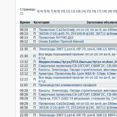
Страницы:
3
|
4
|
5
|
6
|
7
|
8
|
9
|
10
|
11
|
12
|
13|
14
|
15
|
16
|
17
|
18
|
19
|
20
|
<<
Время
Категория
Заголовок объявл
09:29
П
Проволока: Св10хг2смф, пп сп-10; пп ан-8, ан-180мн; 
08:13
П
ЭИ336 (У16) ф45-70, 25Х1М1Ф ф190, ЭИ712 ф36мм
06:14
П
Проволока ХН70Ю Д10
06:12
П
Олово Баббит Припой Магний
21:30
П
Электроды ЭЖТ-1,озл-6, НР-70, озч-6, НЖ-13, МНЧ-
Все виды порошковой пров-ки: пп сп-10; пп ан-8, ан-
21:30
П
и т.д
13:32
П
Ферросплавы,Чугун,ППЭ,Окатыш,Чугун пл,Кокс,
12:12
П
Cварочная проволока:СВ-10ГСМТ, СВ08Г2С, СВ-08А
12:12
П
Канаты. Электроды. Гвозди строительные, винтовы
12:12
П
Арматура. Проволока Вр-1для ЖБК Ф- 3,0мм, 4,0мм 
Все виды порошковой пров-ки: пп сп-10; пп ан-8, ан-
12:12
П
и т.д
11:03
П
Производство алюминиевого профиля
09:29
П
Канаты. Электроды. Гвозди строительные, винтовы
09:29
П
Cварочная проволока:СВ-10ГСМТ, СВ08Г2С, СВ-08А
09:29
П
Пров-ка. ГОСТ-3282-74 вязальная, стальная Оц. Сет
09:29
П
Проволока: Св10хг2смф, пп сп-10; пп ан-8, ан-180мн; 
08:58
П
ЭИ336 (У16) ф45-70, 25Х1М1Ф ф190, ЭИ712 ф36мм
21:35
П
Электроды ЭЖТ-1,озл-6, НР-70, озч-6, НЖ-13, МНЧ-