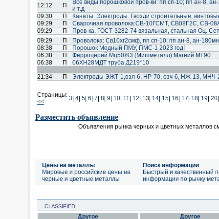
Все виды порошковой пров-ки: пп сп-10; пп ан-8, ан-
12:12
П
и т.д
09:30
П
Канаты. Электроды. Гвозди строительные, винтовы
09:29
П
Cварочная проволока:СВ-10ГСМТ, СВ08Г2С, СВ-08А
09:29
П
Пров-ка. ГОСТ-3282-74 вязальная, стальная Оц. Сет
09:29
П
Проволока: Св10хг2смф, пп сп-10; пп ан-8, ан-180мн; 
08:38
П
Порошок Медный ПМУ, ПМС-1 2023 год!
06:38
П
Ферроцерий Мц50Ж3 (Мишметалл) Магний МГ90
06:38
П
06ХН28МДТ труба Д219*10
21:34
П
Электроды ЭЖТ-1,озл-6, НР-70, озч-6, НЖ-13, МНЧ-
Страницы:
3
|
4
|
5
|
6
|
7
|
8
|
9
|
10
|
11
|
12
|
13|
14
|
15
|
16
|
17
|
18
|
19
|
20
|
<<
Разместить объявление
Объявления рынка черных и цветных металлов с
Цены на металлы
Поиск информации
Мировые и российские цены на
Быстрый и качественный п
черные и цветные металлы
информации по рынку мет
CLASSIFIED
Другое
Другое