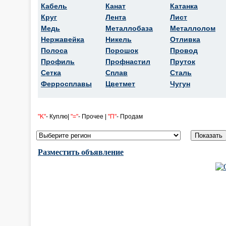
Кабель
Канат
Катанка
Круг
Лента
Лист
Медь
Металлобаза
Металлолом
Нержавейка
Никель
Отливка
Полоса
Порошок
Провод
Профиль
Профнастил
Пруток
Сетка
Сплав
Сталь
Ферросплавы
Цветмет
Чугун
"K"
- Куплю|
"="
- Прочее |
"П"
- Продам
Разместить объявление