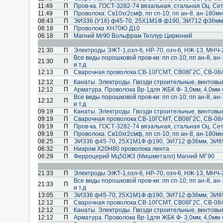
11:49
П
Пров-ка. ГОСТ-3282-74 вязальная, стальная Оц. Сет
11:49
П
Проволока: Св10хг2смф, пп сп-10; пп ан-8, ан-180мн; 
08:43
П
ЭИ336 (У16) ф45-70, 25Х1М1Ф ф190, ЭИ712 ф36мм
06:18
П
Проволока ХН70Ю Д10
06:18
П
Магний Мг90 Вольфрам Теллур Цирконий
21:30
П
Электроды ЭЖТ-1,озл-6, НР-70, озч-6, НЖ-13, МНЧ-
Все виды порошковой пров-ки: пп сп-10; пп ан-8, ан-
21:30
П
и т.д
12:13
П
Cварочная проволока:СВ-10ГСМТ, СВ08Г2С, СВ-08А
12:12
П
Канаты. Электроды. Гвозди строительные, винтовы
12:12
П
Арматура. Проволока Вр-1для ЖБК Ф- 3,0мм, 4,0мм 
Все виды порошковой пров-ки: пп сп-10; пп ан-8, ан-
12:12
П
и т.д
09:19
П
Канаты. Электроды. Гвозди строительные, винтовы
09:19
П
Cварочная проволока:СВ-10ГСМТ, СВ08Г2С, СВ-08А
09:19
П
Пров-ка. ГОСТ-3282-74 вязальная, стальная Оц. Сет
09:19
П
Проволока: Св10хг2смф, пп сп-10; пп ан-8, ан-180мн; 
08:25
П
ЭИ336 ф45-70, 25Х1М1Ф ф190, ЭИ712 ф36мм, ЭИ6
06:32
П
Нихром Х20Н80 проволока лента
06:29
П
Ферроцерий Мц50Ж3 (Мишметалл) Магний МГ90
21:33
П
Электроды ЭЖТ-1,озл-6, НР-70, озч-6, НЖ-13, МНЧ-
Все виды порошковой пров-ки: пп сп-10; пп ан-8, ан-
21:33
П
и т.д
13:05
П
ЭИ336 ф45-70, 25Х1М1Ф ф190, ЭИ712 ф36мм, ЭИ6
12:12
П
Cварочная проволока:СВ-10ГСМТ, СВ08Г2С, СВ-08А
12:12
П
Канаты. Электроды. Гвозди строительные, винтовы
12:12
П
Арматура. Проволока Вр-1для ЖБК Ф- 3,0мм, 4,0мм 