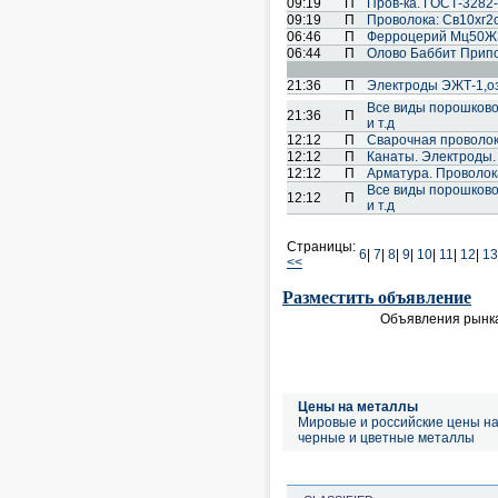
09:19
П
Пров-ка. ГОСТ-3282-
09:19
П
Проволока: Св10хг2см
06:46
П
Ферроцерий Мц50Ж3
06:44
П
Олово Баббит Прип
21:36
П
Электроды ЭЖТ-1,озл
Все виды порошковой 
21:36
П
и т.д
12:12
П
Cварочная проволок
12:12
П
Канаты. Электроды.
12:12
П
Арматура. Проволока
Все виды порошковой 
12:12
П
и т.д
Страницы:
6
|
7
|
8
|
9
|
10
|
11
|
12
|
13
<<
Разместить объявление
Объявления рынка
Цены на металлы
Мировые и российские цены н
черные и цветные металлы