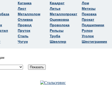
Катанка
Квадрат
Лом
Лист
Литье
Метизы
обаза
Металлолом
Металлопрокат
Поковка
Отливка
Оцинковка
Прокат
к
Провод
Проволока
Подшипники
стил
Пруток
Рельсы
Рулон
Сталь
Труба
Уголок
т
Чугун
Швеллер
Шестигранник
дам