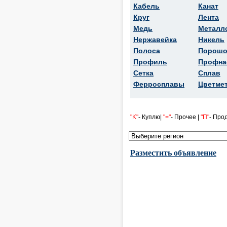
Кабель
Канат
Круг
Лента
Медь
Металл
Нержавейка
Никель
Полоса
Порошо
Профиль
Профна
Сетка
Сплав
Ферросплавы
Цветме
"K"
- Куплю|
"="
- Прочее |
"П"
- Про
Разместить объявление