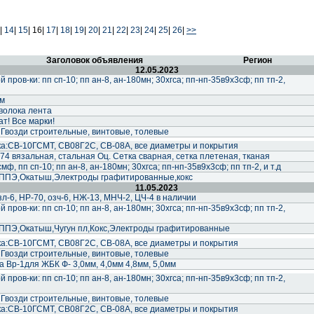
|
14
|
15
|
16|
17
|
18
|
19
|
20
|
21
|
22
|
23
|
24
|
25
|
26
|
>>
Заголовок объявления
Регион
12.05.2023
пров-ки: пп сп-10; пп ан-8, ан-180мн; 30хгса; пп-нп-35в9х3сф; пп тп-2,
мм
волока лента
т! Все марки!
 Гвозди строительные, винтовые, толевые
а:СВ-10ГСМТ, СВ08Г2С, СВ-08А, все диаметры и покрытия
74 вязальная, стальная Оц. Сетка сварная, сетка плетеная, тканая
ф, пп сп-10; пп ан-8, ан-180мн; 30хгса; пп-нп-35в9х3сф; пп тп-2, и т.д
,ППЭ,Окатыш,Электроды графитированные,кокс
11.05.2023
-6, НР-70, озч-6, НЖ-13, МНЧ-2, ЦЧ-4 в наличии
пров-ки: пп сп-10; пп ан-8, ан-180мн; 30хгса; пп-нп-35в9х3сф; пп тп-2,
,ППЭ,Окатыш,Чугун пл,Кокс,Электроды графитированные
а:СВ-10ГСМТ, СВ08Г2С, СВ-08А, все диаметры и покрытия
 Гвозди строительные, винтовые, толевые
 Вр-1для ЖБК Ф- 3,0мм, 4,0мм 4,8мм, 5,0мм
пров-ки: пп сп-10; пп ан-8, ан-180мн; 30хгса; пп-нп-35в9х3сф; пп тп-2,
 Гвозди строительные, винтовые, толевые
а:СВ-10ГСМТ, СВ08Г2С, СВ-08А, все диаметры и покрытия