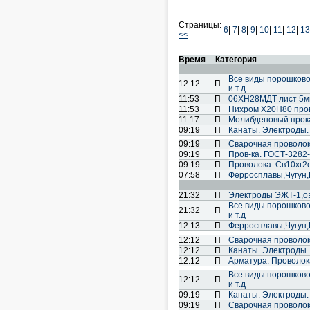
Страницы:
6
|
7
|
8
|
9
|
10
|
11
|
12
|
13
<<
Время
Категория
Все виды порошковой 
12:12
П
и т.д
11:53
П
06ХН28МДТ лист 5
11:53
П
Нихром Х20Н80 про
11:17
П
Молибденовый прока
09:19
П
Канаты. Электроды.
09:19
П
Cварочная проволок
09:19
П
Пров-ка. ГОСТ-3282-
09:19
П
Проволока: Св10хг2см
07:58
П
Ферросплавы,Чугун
21:32
П
Электроды ЭЖТ-1,озл
Все виды порошковой 
21:32
П
и т.д
12:13
П
Ферросплавы,Чугун
12:12
П
Cварочная проволок
12:12
П
Канаты. Электроды.
12:12
П
Арматура. Проволока
Все виды порошковой 
12:12
П
и т.д
09:19
П
Канаты. Электроды.
09:19
П
Cварочная проволок