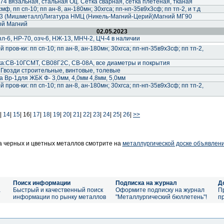
74 вязальная, стальная Оц. Сетка сварная, сетка плетеная, тканая
ф, пп сп-10; пп ан-8, ан-180мн; 30хгса; пп-нп-35в9х3сф; пп тп-2, и т.д
 (Мишметалл)Лигатура НМЦ (Никель-Магний-Церий)Магний МГ90
ой Магний
02.05.2023
-6, НР-70, озч-6, НЖ-13, МНЧ-2, ЦЧ-4 в наличии
пров-ки: пп сп-10; пп ан-8, ан-180мн; 30хгса; пп-нп-35в9х3сф; пп тп-2,
а:СВ-10ГСМТ, СВ08Г2С, СВ-08А, все диаметры и покрытия
 Гвозди строительные, винтовые, толевые
 Вр-1для ЖБК Ф- 3,0мм, 4,0мм 4,8мм, 5,0мм
пров-ки: пп сп-10; пп ан-8, ан-180мн; 30хгса; пп-нп-35в9х3сф; пп тп-2,
|
14
|
15
|
16|
17
|
18
|
19
|
20
|
21
|
22
|
23
|
24
|
25
|
26
|
>>
 черных и цветных металлов смотрите на
металлургической доске объявлен
Поиск информации
Подписка на журнал
Д
а
Быстрый и качественный поиск
Оформите подписку на журнал
П
информации по рынку металлов
"Металлургический бюллетень"!
п