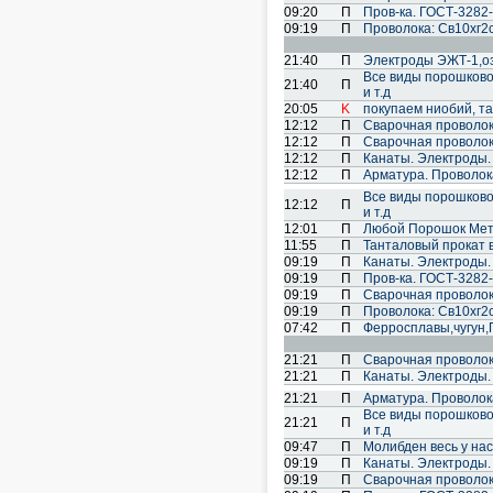
09:20
П
Пров-ка. ГОСТ-3282-
09:19
П
Проволока: Св10хг2см
21:40
П
Электроды ЭЖТ-1,озл
Все виды порошковой 
21:40
П
и т.д
20:05
K
покупаем ниобий, т
12:12
П
Cварочная проволок
12:12
П
Cварочная проволок
12:12
П
Канаты. Электроды.
12:12
П
Арматура. Проволока
Все виды порошковой 
12:12
П
и т.д
12:01
П
Любой Порошок Мет
11:55
П
Танталовый прокат в
09:19
П
Канаты. Электроды.
09:19
П
Пров-ка. ГОСТ-3282-
09:19
П
Cварочная проволок
09:19
П
Проволока: Св10хг2см
07:42
П
Ферросплавы,чугун,
21:21
П
Cварочная проволок
21:21
П
Канаты. Электроды.
21:21
П
Арматура. Проволока
Все виды порошковой 
21:21
П
и т.д
09:47
П
Молибден весь у нас
09:19
П
Канаты. Электроды.
09:19
П
Cварочная проволок