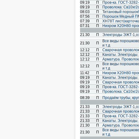
09:19
П
Пров-ка. ГОСТ-3282-
09:19
П
Проволока: Св10хг2см
08:03
П
Титановый порошок! 
07:56
П
Порошок Медный ПМ
07:39
П
ХН78Т лист(карточк
07:31
П
Нихром Х20Н80 про
21:30
П
Электроды ЭЖТ-1,озл
Все виды порошковой 
21:30
П
и т.д
12:12
П
Cварочная проволок
12:12
П
Канаты. Электроды.
12:12
П
Арматура. Проволока
Все виды порошковой 
12:12
П
и т.д
11:42
П
Нихром Х20Н80 про
09:19
П
Канаты. Электроды.
09:19
П
Cварочная проволок
09:19
П
Пров-ка. ГОСТ-3282-
09:19
П
Проволока: Св10хг2см
08:39
П
Продаём трубы, круг,
21:33
П
Электроды ЭЖТ-1,озл
21:33
П
Cварочная проволок
21:33
П
Пров-ка. ГОСТ-3282-
21:33
П
Канаты. Электроды.
21:30
П
Арматура. Проволока
Все виды порошковой 
21:30
П
и т.д