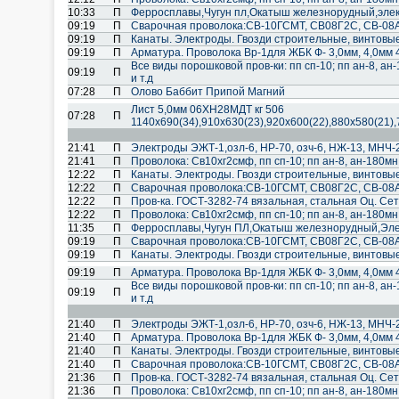
10:33
П
Ферросплавы,Чугун пл,Окатыш железнорудный,эле
09:19
П
Cварочная проволока:СВ-10ГСМТ, СВ08Г2С, СВ-08А
09:19
П
Канаты. Электроды. Гвозди строительные, винтовы
09:19
П
Арматура. Проволока Вр-1для ЖБК Ф- 3,0мм, 4,0мм 
Все виды порошковой пров-ки: пп сп-10; пп ан-8, ан-
09:19
П
и т.д
07:28
П
Олово Баббит Припой Магний
Лист 5,0мм 06ХН28МДТ кг 506
07:28
П
1140х690(34),910х630(23),920х600(22),880х580(21),
21:41
П
Электроды ЭЖТ-1,озл-6, НР-70, озч-6, НЖ-13, МНЧ-2
21:41
П
Проволока: Св10хг2смф, пп сп-10; пп ан-8, ан-180мн; 
12:22
П
Канаты. Электроды. Гвозди строительные, винтовы
12:22
П
Cварочная проволока:СВ-10ГСМТ, СВ08Г2С, СВ-08А
12:22
П
Пров-ка. ГОСТ-3282-74 вязальная, стальная Оц. Сет
12:22
П
Проволока: Св10хг2смф, пп сп-10; пп ан-8, ан-180мн; 
11:35
П
Ферросплавы,Чугун ПЛ,Окатыш железнорудный,Эл
09:19
П
Cварочная проволока:СВ-10ГСМТ, СВ08Г2С, СВ-08А
09:19
П
Канаты. Электроды. Гвозди строительные, винтовы
09:19
П
Арматура. Проволока Вр-1для ЖБК Ф- 3,0мм, 4,0мм 
Все виды порошковой пров-ки: пп сп-10; пп ан-8, ан-
09:19
П
и т.д
21:40
П
Электроды ЭЖТ-1,озл-6, НР-70, озч-6, НЖ-13, МНЧ-2
21:40
П
Арматура. Проволока Вр-1для ЖБК Ф- 3,0мм, 4,0мм 
21:40
П
Канаты. Электроды. Гвозди строительные, винтовы
21:40
П
Cварочная проволока:СВ-10ГСМТ, СВ08Г2С, СВ-08А
21:36
П
Пров-ка. ГОСТ-3282-74 вязальная, стальная Оц. Сет
21:36
П
Проволока: Св10хг2смф, пп сп-10; пп ан-8, ан-180мн; 