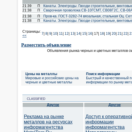
21:39
П
Канаты. Электроды. Гвозди строительные, винтовы
21:38
П
Cварочная проволока:СВ-10ГСМТ, СВ08Г2С, СВ-08А
21:38
П
Пров-ка. ГОСТ-3282-74 вязальная, стальная Оц. Сет
21:38
П
Канаты. Электроды. Гвозди строительные, винтовы
Страницы:
7
|
8
|
9
|
10
|
11
|
12
|
13
|
14
|
15
|
16
|
17|
18
|
19
|
20
|
21
|
22
|
2
<<
Разместить объявление
Объявления рынка черных и цветных металлов с
Цены на металлы
Поиск информации
Мировые и российские цены на
Быстрый и качественный п
черные и цветные металлы
информации по рынку мет
CLASSIFIED
Другое
Другое
Реклама на рынке
Доступ к оперативно
металлов на ресурсах
информации
информагентства
информагентства