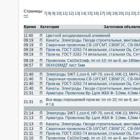
Страницы:
7
|
8
|
9
|
10
|
11
|
12
|
13
|
14
|
15
|
16
|
17|
18
|
19
|
20
|
21
|
22
|
2
<<
Время
Категория
Заголовок объявл
11:40
П
Цветной анодированный алюминий
09:19
П
Канаты. Электроды. Гвозди строительные, винтовы
09:19
П
Cварочная проволока:СВ-10ГСМТ, СВ08Г2С, СВ-08А
09:19
П
Пров-ка. ГОСТ-3282-74 вязальная, стальная Оц. Сет
09:19
П
Пров-ка. ГОСТ-3282-74 вязальная, стальная Оц. Сет
09:19
П
Проволока: Св10хг2смф, пп сп-10; пп ан-8, ан-180мн; 
06:57
П
06ХН28МДТ лист 5мм
21:40
П
Электроды ЭЖТ-1,озл-6, НР-70, озч-6, НЖ-13, МНЧ-2
21:40
П
Cварочная проволока:СВ-10ГСМТ, СВ08Г2С, СВ-08А
21:40
П
Пров-ка. ГОСТ-3282-74 вязальная, стальная Оц. Сет
21:40
П
Канаты. Электроды. Гвозди строительные, винтовы
21:31
П
Арматура. Проволока Вр-1для ЖБК Ф- 3,0мм, 4,0мм 
Все виды порошковой пров-ки: пп сп-10; пп ан-8, ан-
21:31
П
и т.д
21:14
П
Электроды ЭЖТ-1,озл-6, НР-70, озч-6, НЖ-13, МНЧ-2
21:13
П
Арматура. Проволока Вр-1для ЖБК Ф- 3,0мм, 4,0мм 
21:13
П
Канаты. Электроды. Гвозди строительные, винтовы
21:13
П
Cварочная проволока:СВ-10ГСМТ, СВ08Г2С, СВ-08А
21:11
П
Пров-ка. ГОСТ-3282-74 вязальная, стальная Оц. Сет
21:10
П
Проволока: Св10хг2смф, пп сп-10; пп ан-8, ан-180мн; 