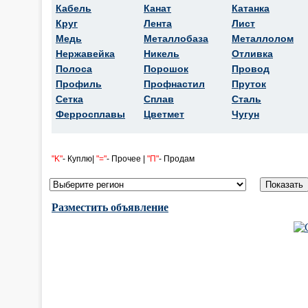
Кабель
Канат
Катанка
Круг
Лента
Лист
Медь
Металлобаза
Металлолом
Нержавейка
Никель
Отливка
Полоса
Порошок
Провод
Профиль
Профнастил
Пруток
Сетка
Сплав
Сталь
Ферросплавы
Цветмет
Чугун
"K"
- Куплю|
"="
- Прочее |
"П"
- Продам
Разместить объявление