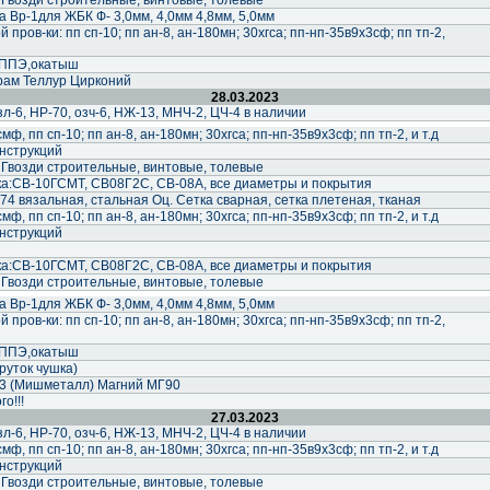
 Гвозди строительные, винтовые, толевые
 Вр-1для ЖБК Ф- 3,0мм, 4,0мм 4,8мм, 5,0мм
пров-ки: пп сп-10; пп ан-8, ан-180мн; 30хгса; пп-нп-35в9х3сф; пп тп-2,
,ППЭ,окатыш
рам Теллур Цирконий
28.03.2023
-6, НР-70, озч-6, НЖ-13, МНЧ-2, ЦЧ-4 в наличии
ф, пп сп-10; пп ан-8, ан-180мн; 30хгса; пп-нп-35в9х3сф; пп тп-2, и т.д
нструкций
 Гвозди строительные, винтовые, толевые
а:СВ-10ГСМТ, СВ08Г2С, СВ-08А, все диаметры и покрытия
74 вязальная, стальная Оц. Сетка сварная, сетка плетеная, тканая
ф, пп сп-10; пп ан-8, ан-180мн; 30хгса; пп-нп-35в9х3сф; пп тп-2, и т.д
нструкций
а:СВ-10ГСМТ, СВ08Г2С, СВ-08А, все диаметры и покрытия
 Гвозди строительные, винтовые, толевые
 Вр-1для ЖБК Ф- 3,0мм, 4,0мм 4,8мм, 5,0мм
пров-ки: пп сп-10; пп ан-8, ан-180мн; 30хгса; пп-нп-35в9х3сф; пп тп-2,
,ППЭ,окатыш
руток чушка)
 (Мишметалл) Магний МГ90
о!!!
27.03.2023
-6, НР-70, озч-6, НЖ-13, МНЧ-2, ЦЧ-4 в наличии
ф, пп сп-10; пп ан-8, ан-180мн; 30хгса; пп-нп-35в9х3сф; пп тп-2, и т.д
нструкций
 Гвозди строительные, винтовые, толевые