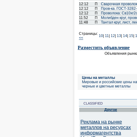
12:12
П
Cварочная проволок
12:12
П
Пров-ка. ГОСТ-3282-
12:12
П
Проволока: Св10хг2см
11:52
П
Молибден круг, пров
11:48
П
Тантал круг, лист, л
Страницы:
10
|
11
|
12
|
13
|
14
|
15
|
<<
Разместить объявление
Объявления рынка
Цены на металлы
Мировые и российские цены н
черные и цветные металлы
CLASSIFIED
Другое
Реклама на рынке
металлов на ресурсах
информагентства