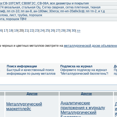
а:СВ-10ГСМТ, СВ08Г2С, СВ-08А, все диаметры и покрытия
74 вязальная, стальная Оц. Сетка сварная, сетка плетеная, тканая
ф, пп сп-10; пп ан-8, ан-180мн; 30хгса; пп-нп-35в9х3сф; пп тп-2, и т.д
олока, лист, трубка, порошок
ента, порошок ТВЧ!
16
|
17
|
18
|
19
|
20|
21
|
22
|
23
|
24
|
25
|
26
|
27
|
28
|
29
|
30
|
>>
 черных и цветных металлов смотрите на
металлургической доске объявлен
Поиск информации
Подписка на журнал
Д
а
Быстрый и качественный поиск
Оформите подписку на журнал
П
информации по рынку металлов
"Металлургический бюллетень"!
п
Другое
Другое
Аналитические
Металлургический
приложения к журналу
маркетплейс
Металлургический