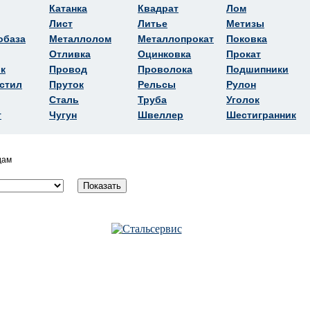
Катанка
Квадрат
Лом
Лист
Литье
Метизы
обаза
Металлолом
Металлопрокат
Поковка
Отливка
Оцинковка
Прокат
к
Провод
Проволока
Подшипники
стил
Пруток
Рельсы
Рулон
Сталь
Труба
Уголок
т
Чугун
Швеллер
Шестигранник
дам