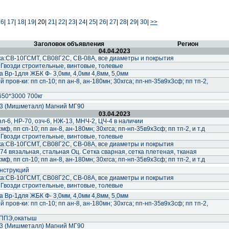
16
|
17
|
18
|
19
|
20|
21
|
22
|
23
|
24
|
25
|
26
|
27
|
28
|
29
|
30
|
>>
Заголовок объявления
Регион
04.04.2023
а:СВ-10ГСМТ, СВ08Г2С, СВ-08А, все диаметры и покрытия
 Гвозди строительные, винтовые, толевые
 Вр-1для ЖБК Ф- 3,0мм, 4,0мм 4,8мм, 5,0мм
пров-ки: пп сп-10; пп ан-8, ан-180мн; 30хгса; пп-нп-35в9х3сф; пп тп-2,
50*3000 700кг
 (Мишметалл) Магний МГ90
03.04.2023
-6, НР-70, озч-6, НЖ-13, МНЧ-2, ЦЧ-4 в наличии
ф, пп сп-10; пп ан-8, ан-180мн; 30хгса; пп-нп-35в9х3сф; пп тп-2, и т.д
 Гвозди строительные, винтовые, толевые
а:СВ-10ГСМТ, СВ08Г2С, СВ-08А, все диаметры и покрытия
74 вязальная, стальная Оц. Сетка сварная, сетка плетеная, тканая
ф, пп сп-10; пп ан-8, ан-180мн; 30хгса; пп-нп-35в9х3сф; пп тп-2, и т.д
нструкций
а:СВ-10ГСМТ, СВ08Г2С, СВ-08А, все диаметры и покрытия
 Гвозди строительные, винтовые, толевые
 Вр-1для ЖБК Ф- 3,0мм, 4,0мм 4,8мм, 5,0мм
пров-ки: пп сп-10; пп ан-8, ан-180мн; 30хгса; пп-нп-35в9х3сф; пп тп-2,
,ППЭ,окатыш
 (Мишметалл) Магний МГ90