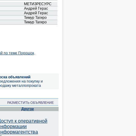
МЕТИЗРЕСУРС
Андрей Герас
Андрей Герас
Тимур Тагиро
Тимур Тагиро
ий по теме Порошок
.
оска объявлений
редложения на покупку и
родажу металлопроката
РАЗМЕСТИТЬ ОБЪЯВЛЕНИЕ
Другое
Доступ к оперативной
информации
информагентства