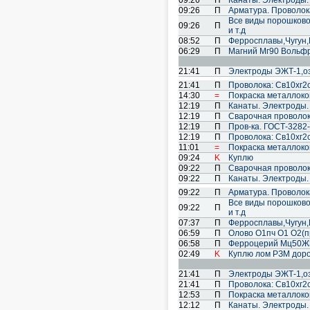
09:26
П
Канаты. Электроды.
09:26
П
Арматура. Проволока
Все виды порошковой 
09:26
П
и т.д
08:52
П
Ферросплавы,Чугун
06:29
П
Магний Мг90 Вольф
21:41
П
Электроды ЭЖТ-1,озл
21:41
П
Проволока: Св10хг2см
14:30
=
Покраска металлоко
12:19
П
Канаты. Электроды.
12:19
П
Cварочная проволок
12:19
П
Пров-ка. ГОСТ-3282-
12:19
П
Проволока: Св10хг2см
11:01
=
Покраска металлоко
09:24
K
Куплю
09:22
П
Cварочная проволок
09:22
П
Канаты. Электроды.
09:22
П
Арматура. Проволока
Все виды порошковой 
09:22
П
и т.д
07:37
П
Ферросплавы,Чугун
06:59
П
Олово О1пч О1 О2(п
06:58
П
Ферроцерий Мц50Ж3
02:49
K
Куплю лом РЗМ дорог
21:41
П
Электроды ЭЖТ-1,озл
21:41
П
Проволока: Св10хг2см
12:53
П
Покраска металлоко
12:12
П
Канаты. Электроды.