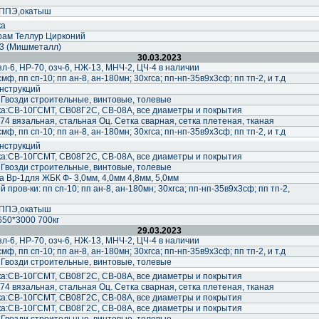
,ППЭ,окатыш
ка
рам Теллур Цирконий
3 (Мишметалл)
30.03.2023
-6, НР-70, озч-6, НЖ-13, МНЧ-2, ЦЧ-4 в наличии
ф, пп сп-10; пп ан-8, ан-180мн; 30хгса; пп-нп-35в9х3сф; пп тп-2, и т.д
нструкций
 Гвозди строительные, винтовые, толевые
а:СВ-10ГСМТ, СВ08Г2С, СВ-08А, все диаметры и покрытия
74 вязальная, стальная Оц. Сетка сварная, сетка плетеная, тканая
ф, пп сп-10; пп ан-8, ан-180мн; 30хгса; пп-нп-35в9х3сф; пп тп-2, и т.д
нструкций
а:СВ-10ГСМТ, СВ08Г2С, СВ-08А, все диаметры и покрытия
 Гвозди строительные, винтовые, толевые
 Вр-1для ЖБК Ф- 3,0мм, 4,0мм 4,8мм, 5,0мм
пров-ки: пп сп-10; пп ан-8, ан-180мн; 30хгса; пп-нп-35в9х3сф; пп тп-2,
,ППЭ,окатыш
50*3000 700кг
29.03.2023
-6, НР-70, озч-6, НЖ-13, МНЧ-2, ЦЧ-4 в наличии
ф, пп сп-10; пп ан-8, ан-180мн; 30хгса; пп-нп-35в9х3сф; пп тп-2, и т.д
 Гвозди строительные, винтовые, толевые
а:СВ-10ГСМТ, СВ08Г2С, СВ-08А, все диаметры и покрытия
74 вязальная, стальная Оц. Сетка сварная, сетка плетеная, тканая
а:СВ-10ГСМТ, СВ08Г2С, СВ-08А, все диаметры и покрытия
а:СВ-10ГСМТ, СВ08Г2С, СВ-08А, все диаметры и покрытия