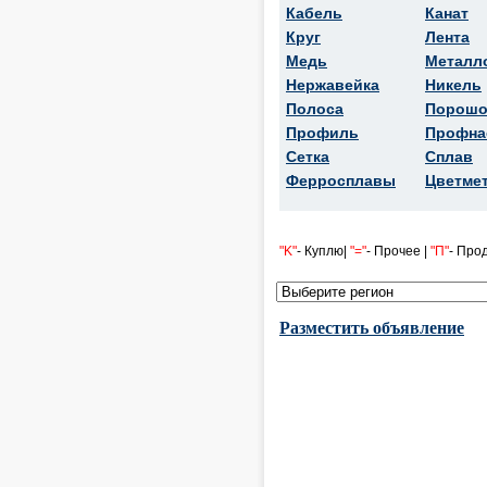
Кабель
Канат
Круг
Лента
Медь
Металл
Нержавейка
Никель
Полоса
Порошо
Профиль
Профна
Сетка
Сплав
Ферросплавы
Цветме
"K"
- Куплю|
"="
- Прочее |
"П"
- Про
Разместить объявление