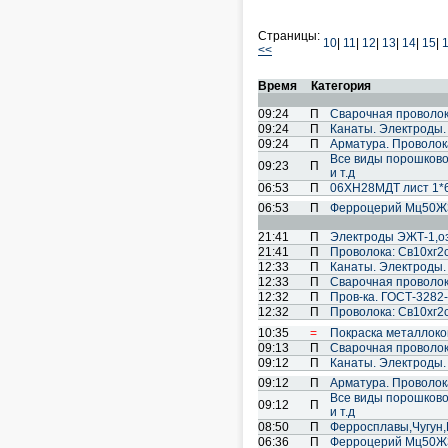
Страницы:
10
|
11
|
12
|
13
|
14
|
15
|
<<
Время
Категория
09:24
П
Cварочная проволок
09:24
П
Канаты. Электроды.
09:24
П
Арматура. Проволока
Все виды порошковой 
09:23
П
и т.д
06:53
П
06ХН28МДТ лист 1*6
06:53
П
Ферроцерий Мц50Ж3
21:41
П
Электроды ЭЖТ-1,озл
21:41
П
Проволока: Св10хг2см
12:33
П
Канаты. Электроды.
12:33
П
Cварочная проволок
12:32
П
Пров-ка. ГОСТ-3282-
12:32
П
Проволока: Св10хг2см
10:35
=
Покраска металлоко
09:13
П
Cварочная проволок
09:12
П
Канаты. Электроды.
09:12
П
Арматура. Проволока
Все виды порошковой 
09:12
П
и т.д
08:50
П
Ферросплавы,Чугун
06:36
П
Ферроцерий Мц50Ж3