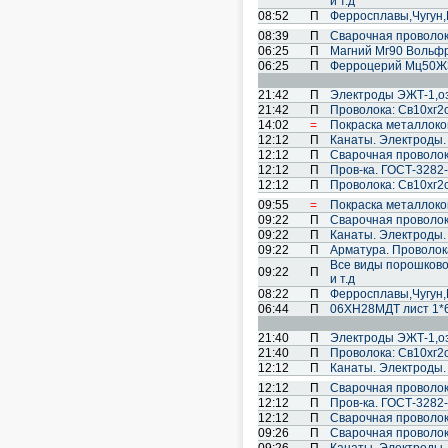
и т.д
08:52
П
Ферросплавы,Чугун
08:39
П
Сварочная проволо
06:25
П
Магний Мг90 Вольф
06:25
П
Ферроцерий Мц50Ж
21:42
П
Электроды ЭЖТ-1,озл
21:42
П
Проволока: Св10хг2см
14:02
=
Покраска металлоко
12:12
П
Канаты. Электроды.
12:12
П
Cварочная проволок
12:12
П
Пров-ка. ГОСТ-3282-
12:12
П
Проволока: Св10хг2см
09:55
=
Покраска металлоко
09:22
П
Cварочная проволок
09:22
П
Канаты. Электроды.
09:22
П
Арматура. Проволока
Все виды порошковой 
09:22
П
и т.д
08:22
П
Ферросплавы,Чугун
06:44
П
06ХН28МДТ лист 1*6
21:40
П
Электроды ЭЖТ-1,озл
21:40
П
Проволока: Св10хг2см
12:12
П
Канаты. Электроды.
12:12
П
Cварочная проволок
12:12
П
Пров-ка. ГОСТ-3282-
12:12
П
Cварочная проволок
09:26
П
Cварочная проволок