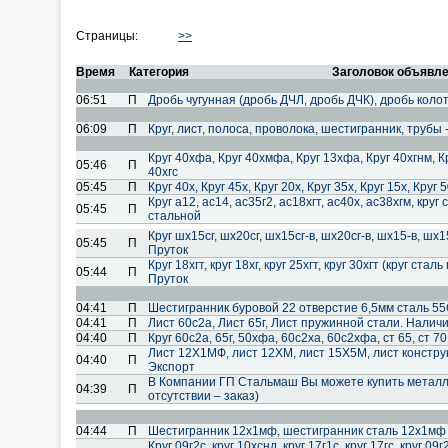
Страницы:
>>
Время
Категория
Заголовок объявл
06:51
П
Дробь чугунная (дробь ДЧЛ, дробь ДЧК), дробь коло
06:09
П
Круг, лист, полоса, проволока, шестигранник, трубы 
Круг 40хфа, Круг 40хмфа, Круг 13хфа, Круг 40хгнм, Кр
05:46
П
40хгс
05:45
П
Круг 40х, Круг 45х, Круг 20х, Круг 35х, Круг 15х, Кр
Круг а12, ас14, ас35г2, ас18хгт, ас40х, ас38хгм, кру
05:45
П
стальной
Круг шх15сг, шх20сг, шх15сг-в, шх20сг-в, шх15-в, ш
05:45
П
Пруток
Круг 18хгт, круг 18хг, круг 25хгт, круг 30хгт (круг ст
05:44
П
Пруток
04:41
П
Шестигранник буровой 22 отверстие 6,5мм сталь 5
04:41
П
Лист 60с2а, Лист 65г, Лист пружинной стали. Наличи
04:40
П
Круг 60с2а, 65г, 50хфа, 60с2ха, 60с2хфа, ст 65, ст 7
Лист 12Х1МФ, лист 12ХМ, лист 15Х5М, лист констру
04:40
П
Экспорт
В Компании ГП Стальмаш Вы можете купить металло
04:39
П
отсутствии – заказ)
04:44
П
Шестигранник 12х1мф, шестигранник сталь 12х1мф 
Круг 09г2с, круг 10хснд, круг 17г1с, круг 17гс, круг 0