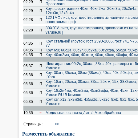
02:29
П
Проволока
Круг, шестигранник 40хн, 40хн2ма, 20хн3а, 20х2н4а,
02:29
П
12хн3а,12х2н4а
12Х1МФ лист, круг, шестигранник из наличия на складе
02:28
П
ооостальмаш.рф
30ХГСА лист, круг, шестигранник, проволока из налич
02:28
П
yaruse.ru |
Круг стальной (пруток) гост 2590-2006, гост 7417-75,
04:35
П
77
04:35
П
Круг 65г, 60с2а, 60с2г, 60с2ха, 60с2хфа, 55с2а, 50х
04:35
П
Круг 40хн2ма, 40хн, 40хгнм, 40хс, 40хгс, 40хфа, 40х
Шестигранник 09г2с, 30хма, 38хс, 40х, размеры от 5
05:37
П
Yaruse.ru
Круг 30хгт, 35хгса, 38хм (38хма), 40хс, 40х, 50хфа, ш
05:36
П
| Yaru
Круг 18хгт, 20хгса, 30хма, 33хс, 25хгм, 15х, 38х2мюа
05:36
П
Yaruse.ru
Круг 18х2н4ма, 40хн2ма, 45хн2мфа, 40хн, 45хн, 12хн
05:36
П
Yaruse.RU В Компан
Круг хвг, х12, 3х3м3ф, 4х5мфс, 5хв2с, 8хф, 9х1, 9хс, 5
05:35
П
Yaruse.ru
10:35
=
Модельная оснастка,Литьё,Мех.обработка
Страницы:
>>
Разместить объявление