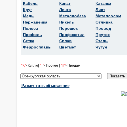
Кабель
Канат
Катанка
Круг
Лента
Лист
Медь
Металлобаза
Металлолом
Нержавейка
Никель
Отливка
Полоса
Порошок
Провод
Профиль
Профнастил
Пруток
Сетка
Сплав
Сталь
Ферросплавы
Цветмет
Чугун
"K"
- Куплю|
"="
- Прочее |
"П"
- Продам
Разместить объявление