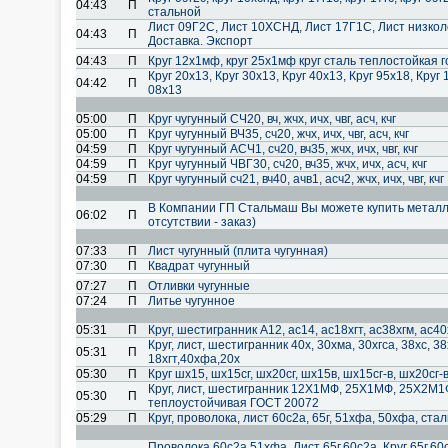
04:43
П
стальной
Лист 09Г2С, Лист 10ХСНД, Лист 17Г1С, Лист низкол
04:43
П
Доставка. Экспорт
04:43
П
Круг 12х1мф, круг 25х1мф круг сталь теплостойкая г
Круг 20х13, Круг 30х13, Круг 40х13, Круг 95х18, Круг 
04:42
П
08х13
05:00
П
Круг чугунный СЧ20, вч, жчх, ичх, чвг, асч, кчг
05:00
П
Круг чугунный ВЧ35, сч20, жчх, ичх, чвг, асч, кчг
04:59
П
Круг чугунный АСЧ1, сч20, вч35, жчх, ичх, чвг, кчг
04:59
П
Круг чугунный ЧВГ30, сч20, вч35, жчх, ичх, асч, кчг
04:59
П
Круг чугунный сч21, вч40, ачв1, асч2, жчх, ичх, чвг, кчг
В Компании ГП Стальмаш Вы можете купить металло
06:02
П
отсутствии - заказ)
07:33
П
Лист чугунный (плита чугунная)
07:30
П
Квадрат чугунный
07:27
П
Отливки чугунные
07:24
П
Литье чугунное
05:31
П
Круг, шестигранник А12, ас14, ас18хгт, ас38хгм, ас40х,
Круг, лист, шестигранник 40х, 30хма, 30хгса, 38хс, 3
05:31
П
18хгт,40хфа,20х
05:30
П
Круг шх15, шх15сг, шх20сг, шх15в, шх15сг-в, шх20сг-
Круг, лист, шестигранник 12Х1МФ, 25Х1МФ, 25Х2М
05:30
П
теплоустойчивая ГОСТ 20072
05:29
П
Круг, проволока, лист 60с2а, 65г, 51хфа, 50хфа, стал
Проволока 60с2а,51хфа. Лист 65г,60с2а. Круг 65г,6