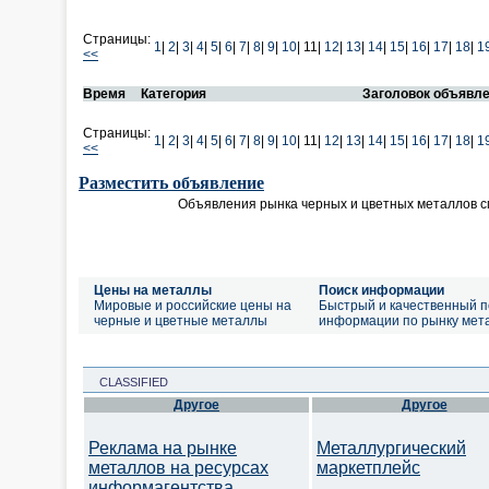
Страницы:
1
|
2
|
3
|
4
|
5
|
6
|
7
|
8
|
9
|
10
|
11|
12
|
13
|
14
|
15
|
16
|
17
|
18
|
1
<<
Время
Категория
Заголовок объявл
Страницы:
1
|
2
|
3
|
4
|
5
|
6
|
7
|
8
|
9
|
10
|
11|
12
|
13
|
14
|
15
|
16
|
17
|
18
|
1
<<
Разместить объявление
Объявления рынка черных и цветных металлов 
Цены на металлы
Поиск информации
Мировые и российские цены на
Быстрый и качественный п
черные и цветные металлы
информации по рынку мет
CLASSIFIED
Другое
Другое
Реклама на рынке
Металлургический
металлов на ресурсах
маркетплейс
информагентства