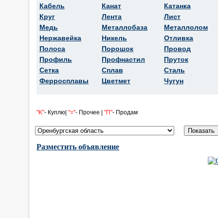
Кабель
Канат
Катанка
Круг
Лента
Лист
Медь
Металлобаза
Металлолом
Нержавейка
Никель
Отливка
Полоса
Порошок
Провод
Профиль
Профнастил
Пруток
Сетка
Сплав
Сталь
Ферросплавы
Цветмет
Чугун
"K"
- Куплю|
"="
- Прочее |
"П"
- Продам
Разместить объявление