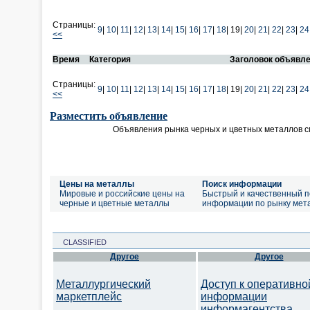
Страницы:
9
|
10
|
11
|
12
|
13
|
14
|
15
|
16
|
17
|
18
|
19|
20
|
21
|
22
|
23
|
24
<<
Время
Категория
Заголовок объявл
Страницы:
9
|
10
|
11
|
12
|
13
|
14
|
15
|
16
|
17
|
18
|
19|
20
|
21
|
22
|
23
|
24
<<
Разместить объявление
Объявления рынка черных и цветных металлов 
Цены на металлы
Поиск информации
Мировые и российские цены на
Быстрый и качественный п
черные и цветные металлы
информации по рынку мет
CLASSIFIED
Другое
Другое
Металлургический
Доступ к оперативно
маркетплейс
информации
информагентства