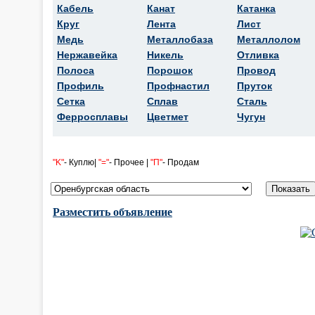
Кабель
Канат
Катанка
Круг
Лента
Лист
Медь
Металлобаза
Металлолом
Нержавейка
Никель
Отливка
Полоса
Порошок
Провод
Профиль
Профнастил
Пруток
Сетка
Сплав
Сталь
Ферросплавы
Цветмет
Чугун
"K"
- Куплю|
"="
- Прочее |
"П"
- Продам
Разместить объявление