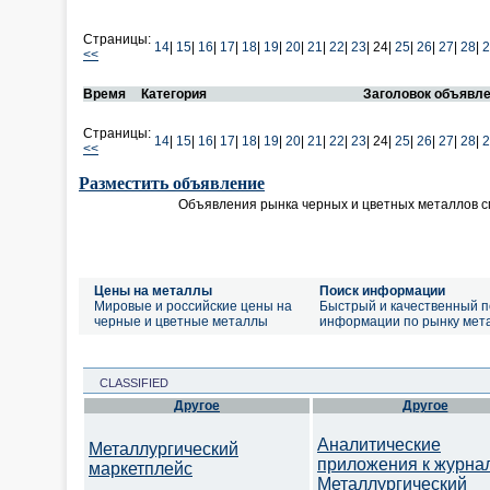
Страницы:
14
|
15
|
16
|
17
|
18
|
19
|
20
|
21
|
22
|
23
|
24|
25
|
26
|
27
|
28
|
2
<<
Время
Категория
Заголовок объявл
Страницы:
14
|
15
|
16
|
17
|
18
|
19
|
20
|
21
|
22
|
23
|
24|
25
|
26
|
27
|
28
|
2
<<
Разместить объявление
Объявления рынка черных и цветных металлов 
Цены на металлы
Поиск информации
Мировые и российские цены на
Быстрый и качественный п
черные и цветные металлы
информации по рынку мет
CLASSIFIED
Другое
Другое
Аналитические
Металлургический
приложения к журна
маркетплейс
Металлургический