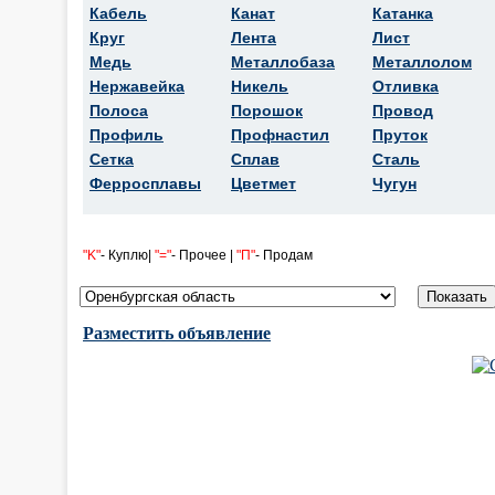
Кабель
Канат
Катанка
Круг
Лента
Лист
Медь
Металлобаза
Металлолом
Нержавейка
Никель
Отливка
Полоса
Порошок
Провод
Профиль
Профнастил
Пруток
Сетка
Сплав
Сталь
Ферросплавы
Цветмет
Чугун
"K"
- Куплю|
"="
- Прочее |
"П"
- Продам
Разместить объявление