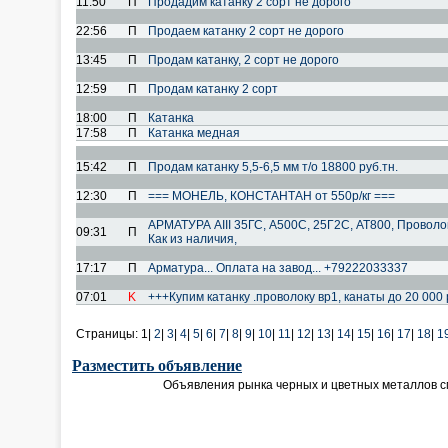
11:50
П
Продадим катанку 2 сорт не дорого
22:56
П
Продаем катанку 2 сорт не дорого
13:45
П
Продам катанку, 2 сорт не дорого
12:59
П
Продам катанку 2 сорт
18:00
П
Катанка
17:58
П
Катанка медная
15:42
П
Продам катанку 5,5-6,5 мм т/о 18800 руб.тн.
12:30
П
=== МОНЕЛЬ, КОНСТАНТАН от 550р/кг ===
АРМАТУРА АIII 35ГС, А500С, 25Г2С, АТ800, Проволо
09:31
П
Как из наличия,
17:17
П
Арматура... Оплата на завод... +79222033337
07:01
K
+++Купим катанку .проволоку вр1, канаты до 20 000
Страницы:
1|
2
|
3
|
4
|
5
|
6
|
7
|
8
|
9
|
10
|
11
|
12
|
13
|
14
|
15
|
16
|
17
|
18
|
1
Разместить объявление
Объявления рынка черных и цветных металлов 