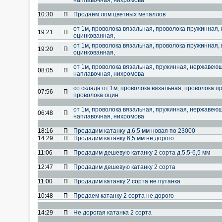
наплавочная, нихромова
10:30
П
Продаём лом цветных металлов
от 1м, проволока вязальная, проволока пружинная
19:21
П
оцинкованная,
от 1м, проволока вязальная, проволока пружинная
19:20
П
оцинкованная,
от 1м, проволока вязальная, пружинная, нержавеющ
08:05
П
наплавочная, нихромова
со склада от 1м, проволока вязальная, проволока 
07:56
П
проволока оцин
от 1м, проволока вязальная, пружинная, нержавеющ
06:48
П
наплавочная, нихромова
18:16
П
Продадим катанку д.6,5 мм новая по 23000
14:29
П
Продадим катанку 6,5 мм не дорого
11:06
П
Продадим дешевую катанку 2 сорта д.5,5-6,5 мм
12:47
П
Продадим дешевую катанку 2 сорта
11:00
П
Продадим катанку 2 сорта не путанка
10:48
П
Продаем катанку 2 сорта не дорого
14:29
П
Не дорогая катанка 2 сорта