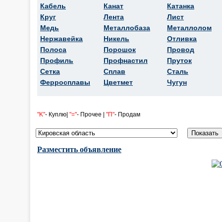
Кабель
Канат
Катанка
Круг
Лента
Лист
Медь
Металлобаза
Металлолом
Нержавейка
Никель
Отливка
Полоса
Порошок
Провод
Профиль
Профнастил
Пруток
Сетка
Сплав
Сталь
Ферросплавы
Цветмет
Чугун
"K"
- Куплю|
"="
- Прочее |
"П"
- Продам
Разместить объявление