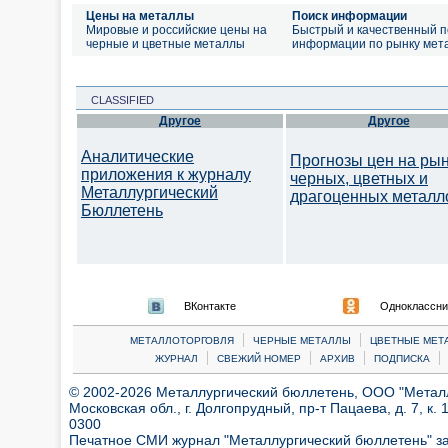
Цены на металлы
Поиск информации
Мировые и российские цены на
Быстрый и качественный п
черные и цветные металлы
информации по рынку мет
CLASSIFIED
Другое
Другое
Аналитические
Прогнозы цен на ры
приложения к журналу
черных, цветных и
Металлургический
драгоценных металл
Бюллетень
ВКонтакте
Одноклассни
|
|
МЕТАЛЛОТОРГОВЛЯ
ЧЕРНЫЕ МЕТАЛЛЫ
ЦВЕТНЫЕ МЕТ
|
|
|
|
ЖУРНАЛ
СВЕЖИЙ НОМЕР
АРХИВ
ПОДПИСКА
© 2002-2026 Металлургический бюллетень, ООО "Металлт
Московская обл., г. Долгопрудный, пр-т Пацаева, д. 7, к. 1
0300
Печатное СМИ журнал "Металлургический бюллетень" з