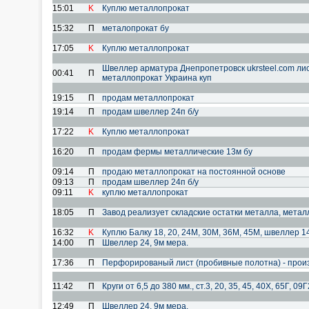
15:01
K
Куплю металлопрокат
15:32
П
металопрокат бу
17:05
K
Куплю металлопрокат
Швеллер арматура Днепропетровск ukrsteel.com лис
00:41
П
металлопрокат Украина куп
19:15
П
продам металлопрокат
19:14
П
продам швеллер 24п б/у
17:22
K
Куплю металлопрокат
16:20
П
продам фермы металлические 13м бу
09:14
П
продаю металлопрокат на постоянной основе
09:13
П
продам швеллер 24п б/у
09:11
K
куплю металлопрокат
18:05
П
Завод реализует складские остатки металла, метал
16:32
K
Куплю Балку 18, 20, 24М, 30М, 36М, 45М, швеллер 14,
14:00
П
Швеллер 24, 9м мера.
17:36
П
Перфорированый лист (пробивные полотна) - прои
11:42
П
Круги от 6,5 до 380 мм., ст.3, 20, 35, 45, 40Х, 65Г, 0
12:49
П
Швеллер 24, 9м мера.