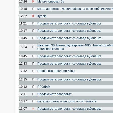
17:26
K
Металлопрокат бу
10:18
П
металлопрокат , металлобаза на песочной смычке 
12:32
K
Куплю
11:21
П
Продам металлопрокат со склада в Донецке
10:17
П
Продам металлопрокат со склада в Донецке
10:45
П
Продам металлопрокат со склада в Донецке
Швеллер 30, Балка двутавровая 40К2, Балка короб
15:34
П
Стальная колонна
10:45
П
Продам металлопрокат со склада в Донецке
12:33
П
Продам металлопрокат со склада в Донецке
17:12
П
Проволока Швеллер Ковш
12:15
П
Продам металлопрокат со склада в Донецке
10:12
П
ПРОДАМ
12:11
П
Продам металлопрокат
13:17
П
металлопрокат в широком ассортименте
13:07
=
Продам металлопрокат со склада в Донецке