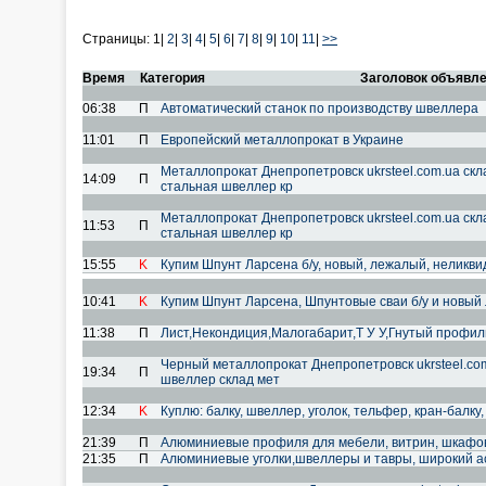
Страницы:
1|
2
|
3
|
4
|
5
|
6
|
7
|
8
|
9
|
10
|
11
|
>>
Время
Категория
Заголовок объявл
06:38
П
Автоматический станок по производству швеллера
11:01
П
Европейский металлопрокат в Украине
Металлопрокат Днепропетровск ukrsteel.com.ua ск
14:09
П
стальная швеллер кр
Металлопрокат Днепропетровск ukrsteel.com.ua ск
11:53
П
стальная швеллер кр
15:55
K
Купим Шпунт Ларсена б/у, новый, лежалый, неликвид
10:41
K
Купим Шпунт Ларсена, Шпунтовые сваи б/у и новый л4
11:38
П
Лист,Некондиция,Малогабарит,Т У У,Гнутый профил
Черный металлопрокат Днепропетровск ukrsteel.com
19:34
П
швеллер склад мет
12:34
K
Куплю: балку, швеллер, уголок, тельфер, кран-балку
21:39
П
Алюминиевые профиля для мебели, витрин, шкафов 
21:35
П
Алюминиевые уголки,швеллеры и тавры, широкий а