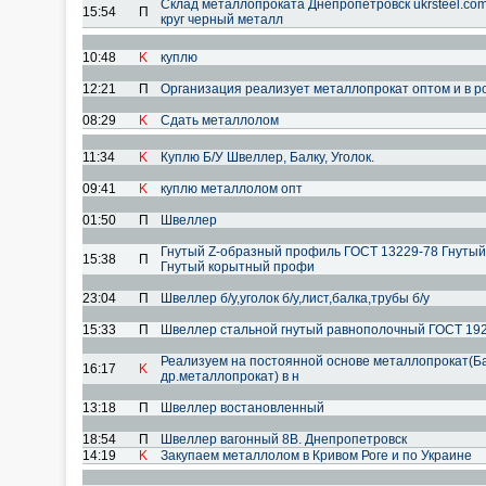
Склад металлопроката Днепропетровск ukrsteel.co
15:54
П
круг черный металл
10:48
K
куплю
12:21
П
Организация реализует металлопрокат оптом и в р
08:29
K
Сдать металлолом
11:34
K
Куплю Б/У Швеллер, Балку, Уголок.
09:41
K
куплю металлолом опт
01:50
П
Швеллер
Гнутый Z-образный профиль ГОСТ 13229-78 Гнуты
15:38
П
Гнутый корытный профи
23:04
П
Швеллер б/у,уголок б/у,лист,балка,трубы б/у
15:33
П
Швеллер стальной гнутый равнополочный ГОСТ 192
Реализуем на постоянной основе металлопрокат(Ба
16:17
K
др.металлопрокат) в н
13:18
П
Швеллер востановленный
18:54
П
Швеллер вагонный 8В. Днепропетровск
14:19
K
Закупаем металлолом в Кривом Роге и по Украине