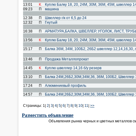
13:01
K
Куплю Балку 18, 20, 24М, 30М, 36М, 45М, швеллер 14,
09:23
П
машина
12:38
П
Швеллер г/к от 6,5 до 24
12:32
П
Гнутый
16:38
П
АРМАТУРА,БАЛКА, ШВЕЛЛЕР, УГОЛОК, ЛИСТ, ТРУ
13:56
K
Куплю Балку 18, 20, 24М, 30М, 36М, 45М, швеллер 14,
15:17
П
Балка 36М, 34М, 100Б2, 26Б2 швеллер 12,14,16,30, 
13:46
П
Продажа Металлопрокат
14:45
K
Куплю швеллер 14,16 б/у резерв
13:10
П
Балка 24М,26Б2,30М,34М,36, 36М, 100Б2, Швеллер 1
17:24
П
Алюминиевый профиль
14:57
П
Балка 24М,26Б2,30М,34М,36, 36М, 100Б2, Швеллер 1
Страницы:
1|
2
|
3
|
4
|
5
|
6
|
7
|
8
|
9
|
10
|
11
|
>>
Разместить объявление
Объявления рынка черных и цветных металлов с