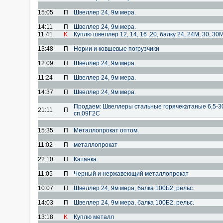
15:05
П
Швеллер 24, 9м мера.
14:11
П
Швеллер 24, 9м мера.
11:41
K
Куплю швеллер 12, 14, 16 ,20, балку 24, 24М, 30, 30М
13:48
П
Нории и ковшевые погрузчики
12:09
П
Швеллер 24, 9м мера.
11:24
П
Швеллер 24, 9м мера.
14:37
П
Швеллер 24, 9м мера.
Продаем: Швеллеры стальные горячекатаные 6,5-30 
21:11
П
сп,09Г2С
15:35
П
Металлопрокат оптом.
11:02
П
металлопрокат
22:10
П
Катанка
11:05
П
Черный и нержавеющий металлопрокат
10:07
П
Швеллер 24, 9м мера, балка 100Б2, рельс.
14:03
П
Швеллер 24, 9м мера, балка 100Б2, рельс.
13:18
K
Куплю металл