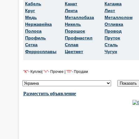
Кабель
Канат
Катанка
Круг
Лента
Лист
Медь
Металлобаза
Металлолом
Нержавейка
Никель
Отливка
Полоса
Порошок
Провод
Профиль
Профнастил
Пруток
Сетка
Сплав
Сталь
Ферросплавы
Цветмет
Чугун
"K"
- Куплю|
"="
- Прочее |
"П"
- Продам
Разместить объявление