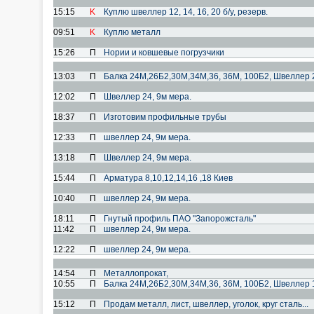
15:15
K
Куплю швеллер 12, 14, 16, 20 б/у, резерв.
09:51
K
Куплю металл
15:26
П
Нории и ковшевые погрузчики
13:03
П
Балка 24М,26Б2,30М,34М,36, 36М, 100Б2, Швеллер 24
12:02
П
Швеллер 24, 9м мера.
18:37
П
Изготовим профильные трубы
12:33
П
швеллер 24, 9м мера.
13:18
П
Швеллер 24, 9м мера.
15:44
П
Арматура 8,10,12,14,16 ,18 Киев
10:40
П
швеллер 24, 9м мера.
18:11
П
Гнутый профиль ПАО "Запорожсталь"
11:42
П
швеллер 24, 9м мера.
12:22
П
швеллер 24, 9м мера.
14:54
П
Металлопрокат,
10:55
П
Балка 24М,26Б2,30М,34М,36, 36М, 100Б2, Швеллер 1
15:12
П
Продам металл, лист, швеллер, уголок, круг сталь...