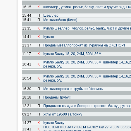
16:15
K
швеллер , уголок, рельс, балку, лист и другие виды
15:44
П
Швеллер
15:41
П
Металлобаза (Киев)
13:35
K
Куплю швеллер , уголок, рельс, балку, лист и други
14:41
K
Куплю
23:37
П
Продам металлопрокат из Украины на ЭКСПОРТ
11:17
K
Куплю Балку 18, 20, 24М, 30М, 36М,
Куплю Балку 18, 20, 24М, 30М, 36М, швеллер 14,16,2
10:41
K
резерв, б/у.
Куплю Балку 18, 20, 24М, 30М, 36М, швеллер 14,16,2
10:54
K
резерв, б/у.
16:30
П
Металлопрокат и трубы из Украины
18:18
П
Продаем Трубу!!!
12:21
П
Продам со склада в Днепропетровске: балку двутав
09:27
П
Углы от 19500 за тонну
14:27
K
Куплю Балку
ПОСТОЯННО ЗАКУПАЕМ БАЛКУ б/у 27 и 30М 36/36м 
13:41
K