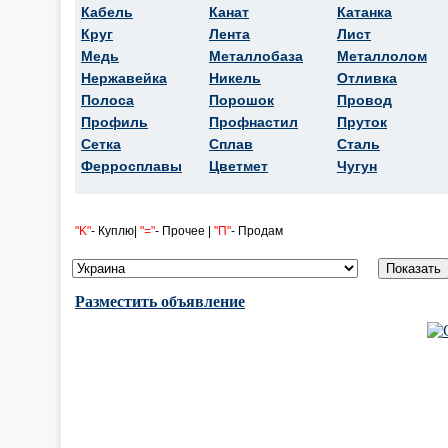
Кабель
Канат
Катанка
Круг
Лента
Лист
Медь
Металлобаза
Металлолом
Нержавейка
Никель
Отливка
Полоса
Порошок
Провод
Профиль
Профнастил
Пруток
Сетка
Сплав
Сталь
Ферросплавы
Цветмет
Чугун
"K"
- Куплю|
"="
- Прочее |
"П"
- Продам
Разместить объявление