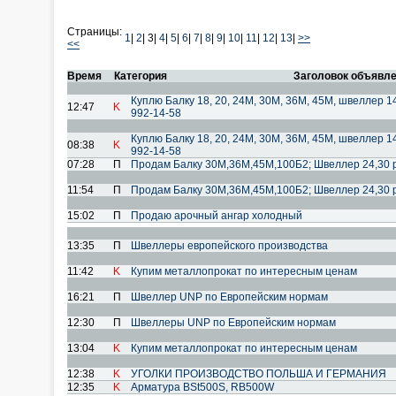
Страницы:
1
|
2
|
3|
4
|
5
|
6
|
7
|
8
|
9
|
10
|
11
|
12
|
13
|
>>
<<
Время
Категория
Заголовок объявл
Куплю Балку 18, 20, 24М, 30М, 36М, 45М, швеллер 14,1
12:47
K
992-14-58
Куплю Балку 18, 20, 24М, 30М, 36М, 45М, швеллер 14,1
08:38
K
992-14-58
07:28
П
Продам Балку 30М,36М,45М,100Б2; Швеллер 24,30 ре
11:54
П
Продам Балку 30М,36М,45М,100Б2; Швеллер 24,30 ре
15:02
П
Продаю арочный ангар холодный
13:35
П
Швеллеры европейского производства
11:42
K
Купим металлопрокат по интересным ценам
16:21
П
Швеллер UNP по Европейским нормам
12:30
П
Швеллеры UNP по Европейским нормам
13:04
K
Купим металлопрокат по интересным ценам
12:38
K
УГОЛКИ ПРОИЗВОДСТВО ПОЛЬША И ГЕРМАНИЯ
12:35
K
Арматура BSt500S, RB500W