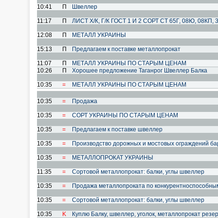
10:41
П
Швеллер
11:17
П
ЛИСТ Х/К, Г/К ГОСТ 1 И 2 СОРТ СТ 65Г, 08Ю, 08КП
12:08
П
МЕТАЛЛ УКРАИНЫ
15:13
П
Предлагаем к поставке металлопрокат
11:07
П
МЕТАЛЛ УКРАИНЫ ПО СТАРЫМ ЦЕНАМ
10:26
П
Хорошее предложение Таганрог Швеллер Балка
10:35
=
МЕТАЛЛ УКРАИНЫ ПО СТАРЫМ ЦЕНАМ
10:35
=
Продажа
10:35
=
СОРТ УКРАИНЫ ПО СТАРЫМ ЦЕНАМ
10:35
=
Предлагаем к поставке швеллер
10:35
=
Производство дорожных и мостовых ограждений ба
10:35
=
МЕТАЛЛОПРОКАТ УКРАИНЫ
11:35
=
Сортовой металлопрокат: балки, углы швеллер
10:35
=
Продажа металлопроката по конкурентноспособны
10:35
=
Сортовой металлопрокат: балки, углы швеллер
10:35
K
Куплю Балку, швеллер, уголок, металлопрокат резерв