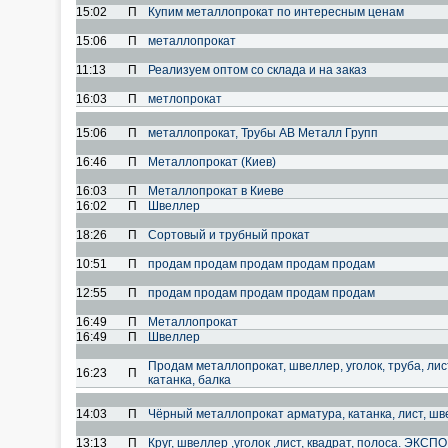
15:02
П
Купим металлопрокат по интересным ценам
15:06
П
металлопрокат
11:13
П
Реализуем оптом со склада и на заказ
16:03
П
метлопрокат
15:06
П
металлопрокат, Трубы АВ Металл Групп
16:46
П
Металлопрокат (Киев)
16:03
П
Металлопрокат в Киеве
16:02
П
Швеллер
18:26
П
Сортовый и трубный прокат
10:51
П
продам продам продам продам продам
12:55
П
продам продам продам продам продам
16:49
П
Металлопрокат
16:49
П
Швеллер
Продам металлопрокат, швеллер, уголок, труба, лист
16:23
П
катанка, балка
14:03
П
Чёрный металлопрокат арматура, катанка, лист, ш
13:13
П
Круг, швеллер ,уголок ,лист, квадрат, полоса. ЭКСП