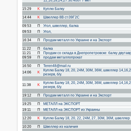
12;16;18;24;27:30:40от 7 мет
15:29
K
Куплю Балку
14:44
K
Швеллер 8В ст.09Г2С
09:53
П
Угол, швеллер, балка
09:53
П
Угол,
16:34
П
Продам металл по Украине и на Экспорт
11:22
П
балка
11:21
П
Продам со склада в Днепропетровске: балку двутав
09:59
П
продам металлопрокат
16:50
П
Teren48@mail.ru
Куплю Балку 18, 20, 24М, 30М, 36М, швеллер 14,16,2
14:06
K
резерв, б/у.
Куплю Балку 18, 20, 24М, 30М, 36М, швеллер 14,16,2
11:38
K
резерв, б/у.
19:12
П
Продам металл по Украине и на Экспорт
19:25
П
МЕТАЛЛ на ЭКСПОРТ
19:11
П
МЕТАЛЛ на ЭКСПОРТ из Украины
12:20
K
Куплю Балку 18, 20, 22, 24М, 27, 30М, 36М, швеллер 
10:20
П
Швеллер из наличия