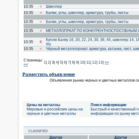
10:35
=
Швеллер
10:35
=
Балки, углы, швеллер, арматура, трубы, листы
10:35
=
Балки, углы, швеллер, арматура, трубы, листы
10:35
=
МЕТАЛЛОПРКАТ ПО КОНКУРЕНТНОСПОСОБНЫМ 
Куплю Балку 16, 20, 22, 24, 30, 36, 45, швеллер 14, 1
10:35
K
б/у.
10:35
=
Чёрный металлопрокат арматура, катанка, лист, ш
Страницы:
1
|
2
|
3|
4
|
5
|
6
|
7
|
8
|
9
|
10
|
11
|
12
|
13
|
>>
<<
Разместить объявление
Объявления рынка черных и цветных металлов с
Цены на металлы
Поиск информации
Мировые и российские цены на
Быстрый и качественный п
черные и цветные металлы
информации по рынку мет
CLASSIFIED
Другое
Другое