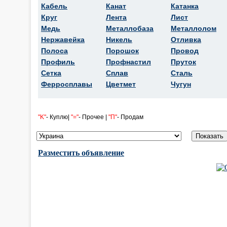
Кабель
Канат
Катанка
Круг
Лента
Лист
Медь
Металлобаза
Металлолом
Нержавейка
Никель
Отливка
Полоса
Порошок
Провод
Профиль
Профнастил
Пруток
Сетка
Сплав
Сталь
Ферросплавы
Цветмет
Чугун
"K"
- Куплю|
"="
- Прочее |
"П"
- Продам
Разместить объявление