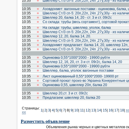
10:35
=
Швеллер Cт/3 cп-5: 20п,22п, 24п ,27у,30у - из налич
10:35
=
Азовдонмет: вагонные поставки - оцинковка, балка, 
10:35
=
Швеллер Cт/3 cп-5: 20п,22п, 24п ,27у,30у - из налич
10:35
=
Швеллер 20, балка 14, 20 - ст. 3 и ст. 09г2с
10:35
=
Со склада: трубы (весь сортамент), сортовой прокат
10:35
=
На складе: трубы, швеллер, уголок, балка
10:35
=
Швеллер Cт/3 cп-5: 20п,22п, 24п ,27у,30у - из налич
10:35
=
Швеллер 12, 20, балка 14, 20.
10:35
=
Швеллер Cт/3 cп-5: 20п,22п, 24п ,27у,30у - из налич
10:35
=
Азовдонмет предлагает: балка 14, 20, швеллер 12п, 
10:35
=
Швеллер Cт/3 cп-5: 20п,22п, 24п ,27у,30у - из налич
10:35
=
Оцинковка 0,55*1000*2000 - 19900 рубтн
10:35
=
Швеллер 12, 16, 20, ст. 3 и ст. 09г2с, балка 14, 20
10:35
=
Оцинковка 0,55*1000*2000 - 19900 рубтн
10:35
=
Швеллер, балка, уголок: вагонные поставки
10:35
=
Лист оцинкованный 0,55*1000*2000- 19900 рт
10:35
=
Сортовой прокат произ-во Украина Конкурентные 
10:35
=
Оцинковка 0,55, швеллер 20п, балка 20
10:35
=
Швеллер 20,ст. 3 и ст. 09г2с
10:35
=
Предлагаем: швеллер 20, балка 20
Страницы:
1
|
2
|
3
|
4
|
5
|
6
|
7
|
8|
9
|
10
|
11
|
12
|
13
|
14
|
15
|
16
|
17
|
18
|
>
<<
Разместить объявление
Объявления рынка черных и цветных металлов с