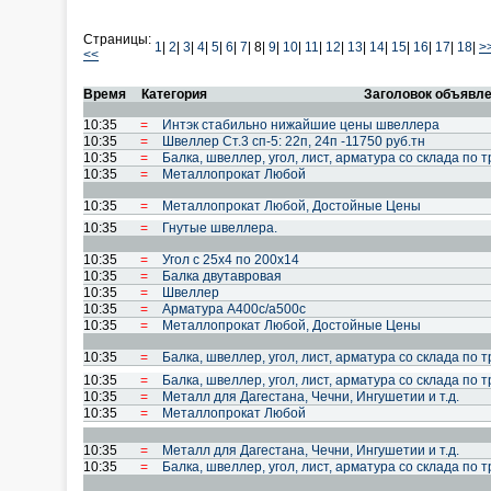
Страницы:
1
|
2
|
3
|
4
|
5
|
6
|
7
|
8|
9
|
10
|
11
|
12
|
13
|
14
|
15
|
16
|
17
|
18
|
>
<<
Время
Категория
Заголовок объявл
10:35
=
Интэк стабильно нижайшие цены швеллера
10:35
=
Швеллер Cт.3 cп-5: 22п, 24п -11750 руб.тн
10:35
=
Балка, швеллер, угол, лист, арматура со склада по
10:35
=
Металлопрокат Любой
10:35
=
Металлопрокат Любой, Достойные Цены
10:35
=
Гнутые швеллера.
10:35
=
Угол с 25х4 по 200х14
10:35
=
Балка двутавровая
10:35
=
Швеллер
10:35
=
Арматура А400с/а500с
10:35
=
Металлопрокат Любой, Достойные Цены
10:35
=
Балка, швеллер, угол, лист, арматура со склада по
10:35
=
Балка, швеллер, угол, лист, арматура со склада по
10:35
=
Металл для Дагестана, Чечни, Ингушетии и т.д.
10:35
=
Металлопрокат Любой
10:35
=
Металл для Дагестана, Чечни, Ингушетии и т.д.
10:35
=
Балка, швеллер, угол, лист, арматура со склада по