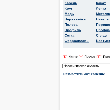
Кабель
Канат
Круг
Лента
Медь
Металл
Нержавейка
Никель
Полоса
Порошо
Профиль
Профна
Сетка
Сплав
Ферросплавы
Цветме
"K"
- Куплю|
"="
- Прочее |
"П"
- Про
Разместить объявление