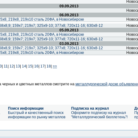
Новос
09.09.2013
Новос
06.09.2013
5х8, 219х8, 219х10 сталь 20ФА, в Новосибирске
Новос
68х8,9; 159х7; 219х7; 325х9-10; 377х8; 720х11-16; 630х8-12
Новос
05.09.2013
5х8, 219х8, 219х10 сталь 20ФА, в Новосибирске
Новос
68х8,9; 159х7; 219х7; 325х9-10; 377х8; 720х11-16; 630х8-12
Новос
03.09.2013
68х8,9; 159х7; 219х7; 325х9-10; 377х8; 720х11-16; 630х8-12
Новос
5х8, 219х8, 219х10 сталь 20ФА, в Новосибирске
Новос
0
|
11
|
12
|
13
|
14
|
15
|
16
|
17
|
18
|
>>
 черных и цветных металлов смотрите на
металлургической доске объявлен
Поиск информации
Подписка на журнал
Д
а
Быстрый и качественный поиск
Оформите подписку на журнал
П
информации по рынку металлов
"Металлургический бюллетень"!
п