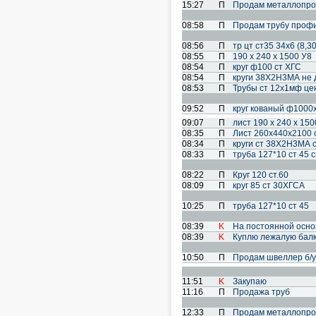
15:27
П
Продам металлопрок
08:58
П
Продам трубу профи
08:56
П
тр цт ст35 34х6 (8,30
08:55
П
190 х 240 х 1500 У8
08:54
П
круг ф100 ст ХГС
08:54
П
круги 38Х2Н3МА не 
08:53
П
Трубы ст 12х1мф ц
09:52
П
круг кованый ф1000
09:07
П
лист 190 х 240 х 150
08:35
П
Лист 260х440х2100 
08:34
П
круги ст 38Х2Н3МА 
08:33
П
труба 127*10 ст 45 
08:22
П
Круг 120 ст.60
08:09
П
круг 85 ст 30ХГСА
10:25
П
труба 127*10 ст 45
08:39
K
На постоянной осно
08:39
K
Куплю лежалую балку
10:50
П
Продам швеллер б/у
11:51
K
Закупаю
11:16
П
Продажа труб
12:33
П
Продам металлопрок