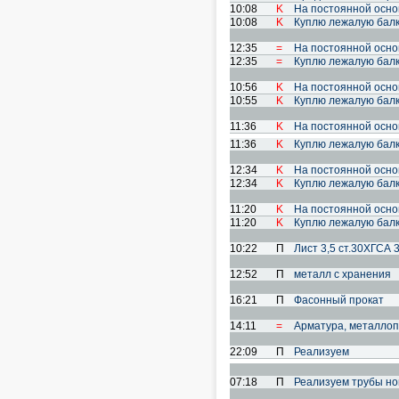
10:08
K
На постоянной осно
10:08
K
Куплю лежалую балку
12:35
=
На постоянной осно
12:35
=
Куплю лежалую балку
10:56
K
На постоянной осно
10:55
K
Куплю лежалую балку
11:36
K
На постоянной осно
11:36
K
Куплю лежалую балку
12:34
K
На постоянной осно
12:34
K
Куплю лежалую балку
11:20
K
На постоянной осно
11:20
K
Куплю лежалую балку
10:22
П
Лист 3,5 ст.30ХГСА 
12:52
П
металл с хранения
16:21
П
Фасонный прокат
14:11
=
Арматура, металлоп
22:09
П
Реализуем
07:18
П
Реализуем трубы новы