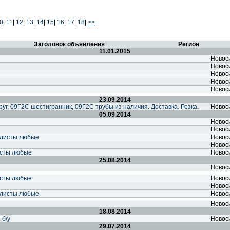
0
|
11
|
12
|
13
|
14
|
15
|
16
|
17
|
18
|
>>
Заголовок объявления
Регион
11.01.2015
Новос
Новос
Новос
Новос
Новос
23.09.2014
руг, 09Г2С шестигранник, 09Г2С трубы из наличия. Доставка. Резка.
Новос
05.09.2014
Новос
Новос
 листы любые
Новос
Новос
исты любые
Новос
25.08.2014
Новос
исты любые
Новос
Новос
 листы любые
Новос
Новос
18.08.2014
 б/у
Новос
29.07.2014