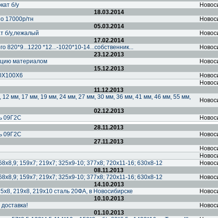
кат б/у
Новос
18.03.2014
по 17000р/тн
Новос
05.03.2014
т б/у,лежалый
Новос
17.02.2014
 820*9...1220 *12...-1020*10-14...собственник...
Новос
23.12.2013
ацию материалом
Новос
15.12.2013
00Х100Х6
Новос
Новос
11.12.2013
12 мм, 17 мм, 19 мм, 24 мм, 27 мм, 30 мм, 36 мм, 41 мм, 46 мм, 55 мм,
Новос
02.12.2013
ль 09Г2С
Новос
28.11.2013
ль 09Г2С
Новос
27.11.2013
Новос
Новос
68х8,9; 159х7; 219х7; 325х9-10; 377х8; 720х11-16; 630х8-12
Новос
08.11.2013
68х8,9; 159х7; 219х7; 325х9-10; 377х8; 720х11-16; 630х8-12
Новос
14.10.2013
5х8, 219х8, 219х10 сталь 20ФА, в Новосибирске
Новос
10.10.2013
 доставка!
Новос
01.10.2013