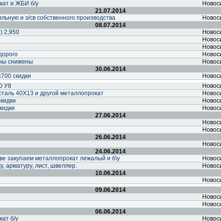
ат и ЖБИ б/у
Новос
21.07.2014
льную и э/св собственного производства
Новос
08.07.2014
) 2,950
Новос
Новос
Новос
дорого
Новос
ены снижены
Новос
30.06.2014
х700 скидки
Новос
0 У8
Новос
сталь 40Х13 и другой металлопрокат
Новос
скидки
Новос
скидки
Новос
27.06.2014
Новос
Новос
26.06.2014
Новос
24.06.2014
ве закупаем металлопрокат лежалый и б\у
Новос
, арматуру, лист, швеллер.
Новос
10.06.2014
Новос
09.06.2014
Новос
Новос
06.06.2014
ат б/у
Новос