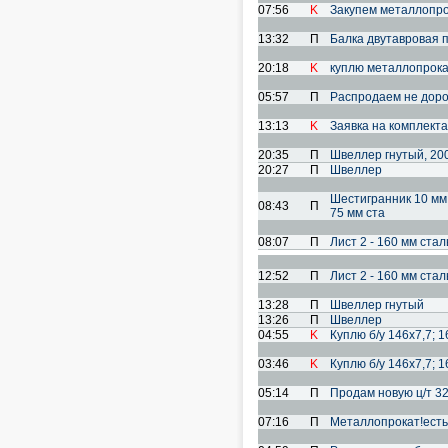
07:56
K
Закупем металлопро
13:32
П
Балка двутавровая 
20:18
K
куплю металлопрока
05:57
П
Распродаем не дорого
13:13
K
Заявка на комплект
20:35
П
Швеллер гнутый, 2
20:27
П
Швеллер
Шестигранник 10 мм, 
08:43
П
75 мм ста
08:07
П
Лист 2 - 160 мм ста
12:52
П
Лист 2 - 160 мм ста
13:28
П
Швеллер гнутый
13:26
П
Швеллер
04:55
K
Куплю б/у 146х7,7; 1
03:46
K
Куплю б/у 146х7,7; 1
05:14
П
Продам новую ц/т 32
07:16
П
Металлопрокат!есть