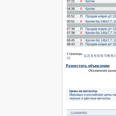
07:21
K
Куплю
04:36
K
Куплю
05:52
П
Продам новую ц/т 32
05:51
K
Куплю б/у 146х7,7; 1
07:39
П
Продам новую ц/т 32
07:38
K
Куплю б/у 146х7,7; 1
08:45
K
Куплю б/у 146х7,7; 1
08:43
П
Продам новую ц/т 32
Страницы:
1
|
2
|
3
|
4
|
5
|
6
|
7
|
8|
9
|
1
<<
Разместить объявление
Объявления рынка
Цены на металлы
Мировые и российские цены н
черные и цветные металлы
CLASSIFIED