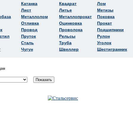
Катанка
Квадрат
Лом
Лист
Литье
Метизы
обаза
Металлолом
Металлопрокат
Поковка
Отливка
Оцинковка
Прокат
к
Провод
Проволока
Подшипники
стил
Пруток
Рельсы
Рулон
Сталь
Труба
Уголок
т
Чугун
Швеллер
Шестигранник
дам