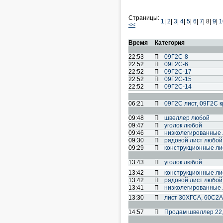
Страницы:
1
|
2
|
3
|
4
|
5
|
6
|
7
|
8|
9
|
1
<<
Время
Категория
22:53
П
09Г2С-8
22:52
П
09Г2С-6
22:52
П
09Г2С-17
22:52
П
09Г2С-15
22:52
П
09Г2С-14
06:21
П
09Г2С лист, 09Г2С к
09:48
П
швеллер любой
09:47
П
уголок любой
09:46
П
низколегированные
09:30
П
рядовой лист любой
09:29
П
конструкционные л
13:43
П
уголок любой
13:42
П
конструкционные л
13:42
П
рядовой лист любой
13:41
П
низколегированные
13:30
П
лист 30ХГСА, 60С2А
14:57
П
Продам швеллер 22,