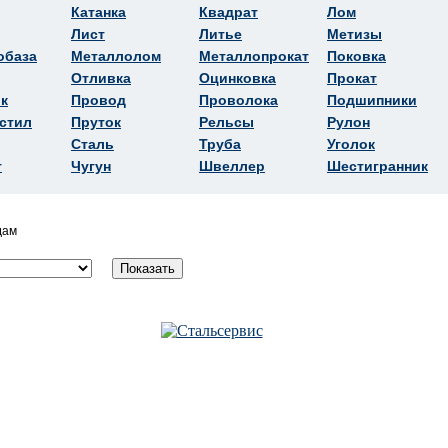
Катанка
Квадрат
Лом
Лист
Литье
Метизы
обаза
Металлолом
Металлопрокат
Поковка
Отливка
Оцинковка
Прокат
к
Провод
Проволока
Подшипники
стил
Пруток
Рельсы
Рулон
Сталь
Труба
Уголок
т
Чугун
Швеллер
Шестигранник
дам