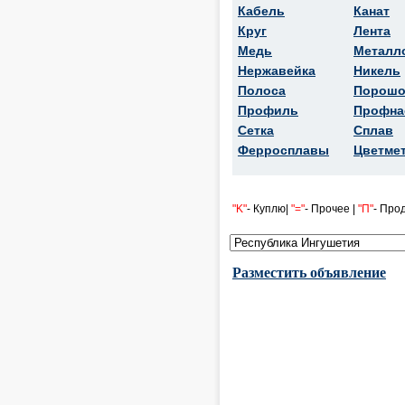
Кабель
Канат
Круг
Лента
Медь
Металл
Нержавейка
Никель
Полоса
Порошо
Профиль
Профна
Сетка
Сплав
Ферросплавы
Цветме
"K"
- Куплю|
"="
- Прочее |
"П"
- Про
Разместить объявление