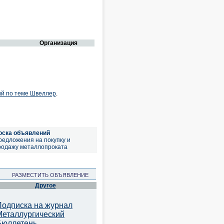
Организация
ий по теме Швеллер
.
оска объявлений
редложения на покупку и
родажу металлопроката
РАЗМЕСТИТЬ ОБЪЯВЛЕНИЕ
Другое
Подписка на журнал
Металлургический
Бюллетень