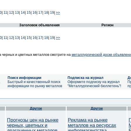
0
|
11
|
12
|
13
|
14
|
15
|
16
|
17
|
18
|
19
|
>>
Заголовок объявления
Регион
0
|
11
|
12
|
13
|
14
|
15
|
16
|
17
|
18
|
19
|
>>
 черных и цветных металлов смотрите на
металлургической доске объявлен
Поиск информации
Подписка на журнал
Д
а
Быстрый и качественный поиск
Оформите подписку на журнал
П
информации по рынку металлов
"Металлургический бюллетень"!
п
Другое
Другое
Прогнозы цен на рынке
Реклама на рынке
черных, цветных и
металлов на ресурсах
драгоценных металлов.
информагентства