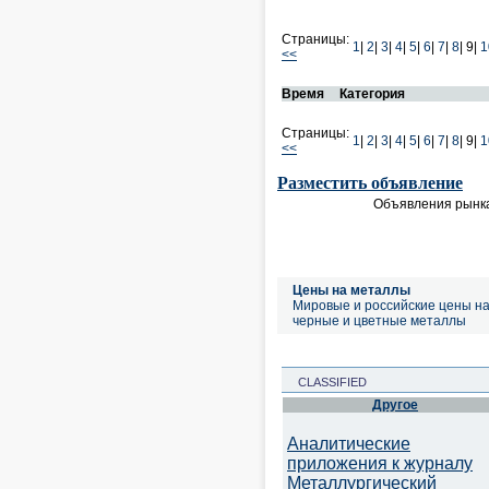
Страницы:
1
|
2
|
3
|
4
|
5
|
6
|
7
|
8
|
9|
1
<<
Время
Категория
Страницы:
1
|
2
|
3
|
4
|
5
|
6
|
7
|
8
|
9|
1
<<
Разместить объявление
Объявления рынка
Цены на металлы
Мировые и российские цены н
черные и цветные металлы
CLASSIFIED
Другое
Аналитические
приложения к журналу
Металлургический