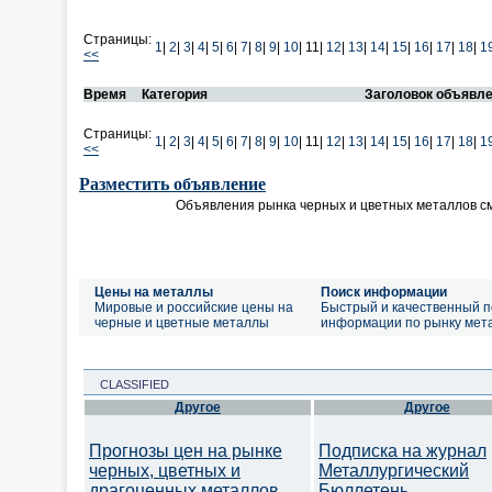
Страницы:
1
|
2
|
3
|
4
|
5
|
6
|
7
|
8
|
9
|
10
|
11|
12
|
13
|
14
|
15
|
16
|
17
|
18
|
1
<<
Время
Категория
Заголовок объявл
Страницы:
1
|
2
|
3
|
4
|
5
|
6
|
7
|
8
|
9
|
10
|
11|
12
|
13
|
14
|
15
|
16
|
17
|
18
|
1
<<
Разместить объявление
Объявления рынка черных и цветных металлов с
Цены на металлы
Поиск информации
Мировые и российские цены на
Быстрый и качественный п
черные и цветные металлы
информации по рынку мет
CLASSIFIED
Другое
Другое
Прогнозы цен на рынке
Подписка на журнал
черных, цветных и
Металлургический
драгоценных металлов.
Бюллетень