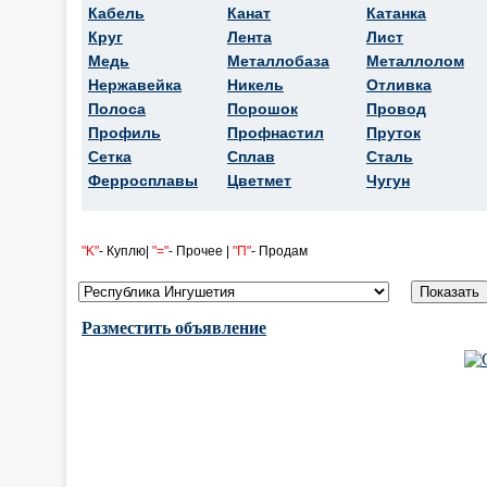
Кабель
Канат
Катанка
Круг
Лента
Лист
Медь
Металлобаза
Металлолом
Нержавейка
Никель
Отливка
Полоса
Порошок
Провод
Профиль
Профнастил
Пруток
Сетка
Сплав
Сталь
Ферросплавы
Цветмет
Чугун
"K"
- Куплю|
"="
- Прочее |
"П"
- Продам
Разместить объявление