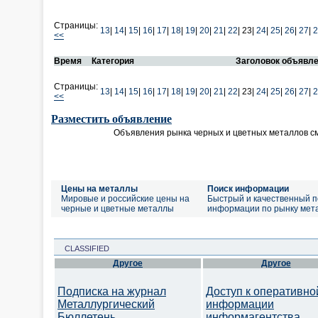
Страницы:
13
|
14
|
15
|
16
|
17
|
18
|
19
|
20
|
21
|
22
|
23|
24
|
25
|
26
|
27
|
2
<<
Время
Категория
Заголовок объявл
Страницы:
13
|
14
|
15
|
16
|
17
|
18
|
19
|
20
|
21
|
22
|
23|
24
|
25
|
26
|
27
|
2
<<
Разместить объявление
Объявления рынка черных и цветных металлов с
Цены на металлы
Поиск информации
Мировые и российские цены на
Быстрый и качественный п
черные и цветные металлы
информации по рынку мет
CLASSIFIED
Другое
Другое
Подписка на журнал
Доступ к оперативно
Металлургический
информации
Бюллетень
информагентства