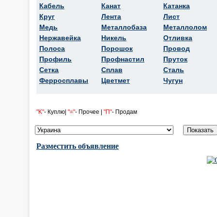
Кабель
Канат
Катанка
Круг
Лента
Лист
Медь
Металлобаза
Металлолом
Нержавейка
Никель
Отливка
Полоса
Порошок
Провод
Профиль
Профнастил
Пруток
Сетка
Сплав
Сталь
Ферросплавы
Цветмет
Чугун
"K"
- Куплю|
"="
- Прочее |
"П"
- Продам
Разместить объявление