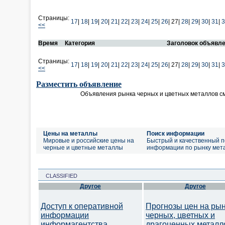
Страницы:
17
|
18
|
19
|
20
|
21
|
22
|
23
|
24
|
25
|
26
|
27|
28
|
29
|
30
|
31
|
3
<<
Время
Категория
Заголовок объявл
Страницы:
17
|
18
|
19
|
20
|
21
|
22
|
23
|
24
|
25
|
26
|
27|
28
|
29
|
30
|
31
|
3
<<
Разместить объявление
Объявления рынка черных и цветных металлов с
Цены на металлы
Поиск информации
Мировые и российские цены на
Быстрый и качественный п
черные и цветные металлы
информации по рынку мет
CLASSIFIED
Другое
Другое
Доступ к оперативной
Прогнозы цен на ры
информации
черных, цветных и
информагентства
драгоценных металл