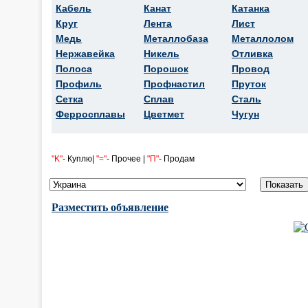
Кабель
Канат
Катанка
Круг
Лента
Лист
Медь
Металлобаза
Металлолом
Нержавейка
Никель
Отливка
Полоса
Порошок
Провод
Профиль
Профнастил
Пруток
Сетка
Сплав
Сталь
Ферросплавы
Цветмет
Чугун
"K"
- Куплю|
"="
- Прочее |
"П"
- Продам
Разместить объявление