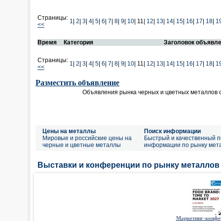
Страницы:
1
|
2
|
3
|
4
|
5
|
6
|
7
|
8
|
9
|
10
|
11|
12
|
13
|
14
|
15
|
16
|
17
|
18
|
1
<<
Время
Категория
Заголовок объявл
Страницы:
1
|
2
|
3
|
4
|
5
|
6
|
7
|
8
|
9
|
10
|
11|
12
|
13
|
14
|
15
|
16
|
17
|
18
|
1
<<
Разместить объявление
Объявления рынка черных и цветных металлов 
Цены на металлы
Поиск информации
Мировые и российские цены на
Быстрый и качественный п
черные и цветные металлы
информации по рынку мет
Выставки и конференции по рынку металлов
Маркетинг-конфе