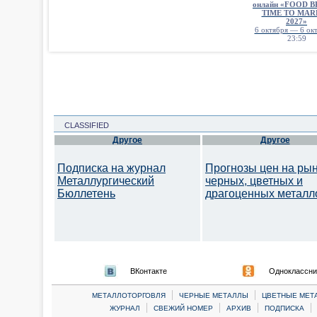
онлайн «FOOD 
TIME TO MAR
2027»
6 октября — 6 окт
23:59
CLASSIFIED
Другое
Другое
Подписка на журнал
Прогнозы цен на ры
Металлургический
черных, цветных и
Бюллетень
драгоценных металл
ВКонтакте
Одноклассни
|
|
МЕТАЛЛОТОРГОВЛЯ
ЧЕРНЫЕ МЕТАЛЛЫ
ЦВЕТНЫЕ МЕТ
|
|
|
|
ЖУРНАЛ
СВЕЖИЙ НОМЕР
АРХИВ
ПОДПИСКА