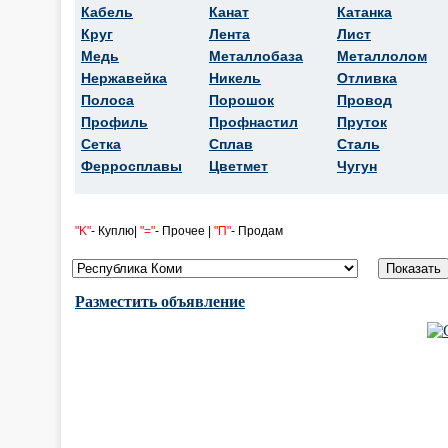
Кабель
Канат
Катанка
Круг
Лента
Лист
Медь
Металлобаза
Металлолом
Нержавейка
Никель
Отливка
Полоса
Порошок
Провод
Профиль
Профнастил
Пруток
Сетка
Сплав
Сталь
Ферросплавы
Цветмет
Чугун
"K"
- Куплю|
"="
- Прочее |
"П"
- Продам
Разместить объявление