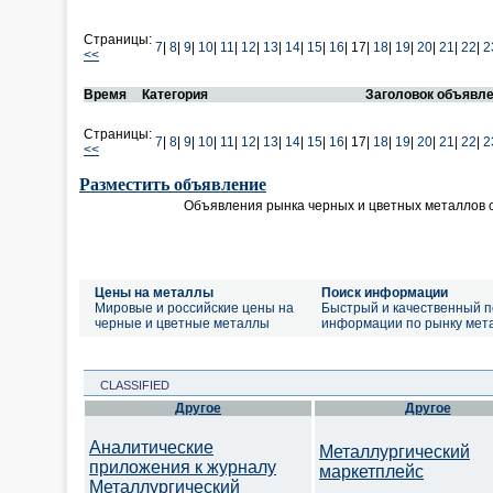
Страницы:
7
|
8
|
9
|
10
|
11
|
12
|
13
|
14
|
15
|
16
|
17|
18
|
19
|
20
|
21
|
22
|
2
<<
Время
Категория
Заголовок объявл
Страницы:
7
|
8
|
9
|
10
|
11
|
12
|
13
|
14
|
15
|
16
|
17|
18
|
19
|
20
|
21
|
22
|
2
<<
Разместить объявление
Объявления рынка черных и цветных металлов 
Цены на металлы
Поиск информации
Мировые и российские цены на
Быстрый и качественный п
черные и цветные металлы
информации по рынку мет
CLASSIFIED
Другое
Другое
Аналитические
Металлургический
приложения к журналу
маркетплейс
Металлургический