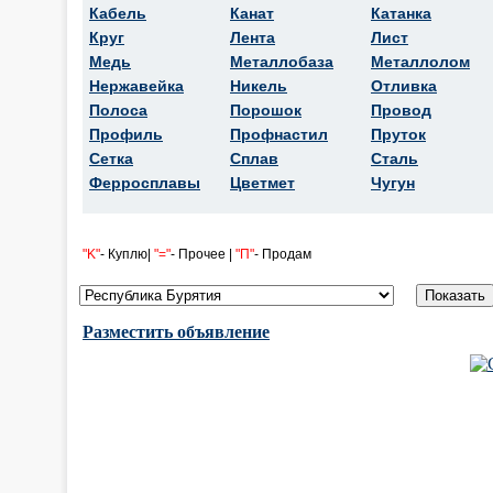
Кабель
Канат
Катанка
Круг
Лента
Лист
Медь
Металлобаза
Металлолом
Нержавейка
Никель
Отливка
Полоса
Порошок
Провод
Профиль
Профнастил
Пруток
Сетка
Сплав
Сталь
Ферросплавы
Цветмет
Чугун
"K"
- Куплю|
"="
- Прочее |
"П"
- Продам
Разместить объявление