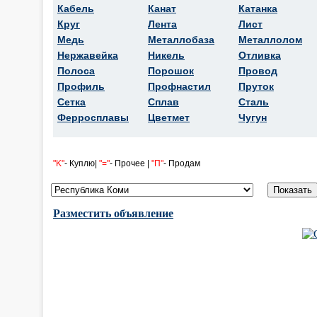
Кабель
Канат
Катанка
Круг
Лента
Лист
Медь
Металлобаза
Металлолом
Нержавейка
Никель
Отливка
Полоса
Порошок
Провод
Профиль
Профнастил
Пруток
Сетка
Сплав
Сталь
Ферросплавы
Цветмет
Чугун
"K"
- Куплю|
"="
- Прочее |
"П"
- Продам
Разместить объявление