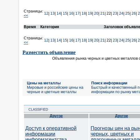
Страницы:
12
|
13
|
14
|
15
|
16
|
17
|
18
|
19
|
20
|
21
|
22|
23
|
24
|
25
|
26
|
2
<<
Время
Категория
Заголовок объявл
Страницы:
12
|
13
|
14
|
15
|
16
|
17
|
18
|
19
|
20
|
21
|
22|
23
|
24
|
25
|
26
|
2
<<
Разместить объявление
Объявления рынка черных и цветных металлов 
Цены на металлы
Поиск информации
Мировые и российские цены на
Быстрый и качественный п
черные и цветные металлы
информации по рынку мет
CLASSIFIED
Другое
Другое
Доступ к оперативной
Прогнозы цен на ры
информации
черных, цветных и
информагентства
драгоценных металл