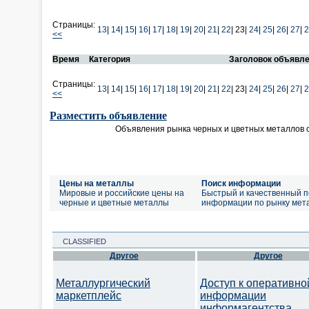
Страницы:
13
|
14
|
15
|
16
|
17
|
18
|
19
|
20
|
21
|
22
|
23|
24
|
25
|
26
|
27
|
2
<<
Время
Категория
Заголовок объявл
Страницы:
13
|
14
|
15
|
16
|
17
|
18
|
19
|
20
|
21
|
22
|
23|
24
|
25
|
26
|
27
|
2
<<
Разместить объявление
Объявления рынка черных и цветных металлов 
Цены на металлы
Поиск информации
Мировые и российские цены на
Быстрый и качественный п
черные и цветные металлы
информации по рынку мет
CLASSIFIED
Другое
Другое
Металлургический
Доступ к оперативно
маркетплейс
информации
информагентства