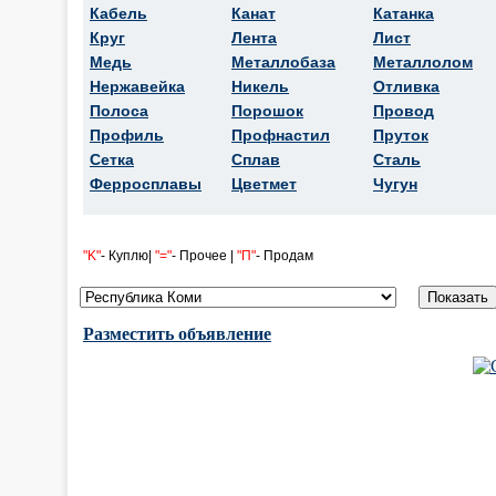
Кабель
Канат
Катанка
Круг
Лента
Лист
Медь
Металлобаза
Металлолом
Нержавейка
Никель
Отливка
Полоса
Порошок
Провод
Профиль
Профнастил
Пруток
Сетка
Сплав
Сталь
Ферросплавы
Цветмет
Чугун
"K"
- Куплю|
"="
- Прочее |
"П"
- Продам
Разместить объявление