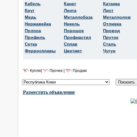
Кабель
Канат
Катанка
Круг
Лента
Лист
Медь
Металлобаза
Металлолом
Нержавейка
Никель
Отливка
Полоса
Порошок
Провод
Профиль
Профнастил
Пруток
Сетка
Сплав
Сталь
Ферросплавы
Цветмет
Чугун
"K"
- Куплю|
"="
- Прочее |
"П"
- Продам
Разместить объявление