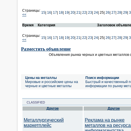
Страницы:
15
|
16
|
17
|
18
|
19
|
20
|
21
|
22
|
23
|
24
|
25|
26
|
27
|
28
|
29
|
3
<<
Время
Категория
Заголовок объявл
Страницы:
15
|
16
|
17
|
18
|
19
|
20
|
21
|
22
|
23
|
24
|
25|
26
|
27
|
28
|
29
|
3
<<
Разместить объявление
Объявления рынка черных и цветных металлов 
Цены на металлы
Поиск информации
Мировые и российские цены на
Быстрый и качественный п
черные и цветные металлы
информации по рынку мет
CLASSIFIED
Другое
Другое
Металлургический
Реклама на рынке
маркетплейс
металлов на ресурса
информагентства