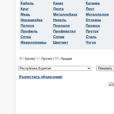
Кабель
Канат
Катанка
Круг
Лента
Лист
Медь
Металлобаза
Металлолом
Нержавейка
Никель
Отливка
Полоса
Порошок
Провод
Профиль
Профнастил
Пруток
Сетка
Сплав
Сталь
Ферросплавы
Цветмет
Чугун
"K"
- Куплю|
"="
- Прочее |
"П"
- Продам
Разместить объявление