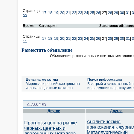
Страницы:
17
|
18
|
19
|
20
|
21
|
22
|
23
|
24
|
25
|
26
|
27|
28
|
29
|
30
|
31
|
3
<<
Время
Категория
Заголовок объявл
Страницы:
17
|
18
|
19
|
20
|
21
|
22
|
23
|
24
|
25
|
26
|
27|
28
|
29
|
30
|
31
|
3
<<
Разместить объявление
Объявления рынка черных и цветных металлов 
Цены на металлы
Поиск информации
Мировые и российские цены на
Быстрый и качественный п
черные и цветные металлы
информации по рынку мет
CLASSIFIED
Другое
Другое
Аналитические
Прогнозы цен на рынке
приложения к журна
черных, цветных и
Металлургический
драгоценных металлов.