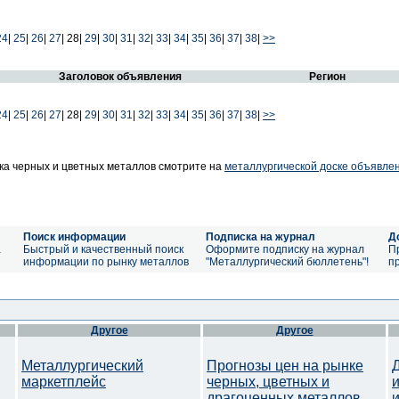
24
|
25
|
26
|
27
|
28|
29
|
30
|
31
|
32
|
33
|
34
|
35
|
36
|
37
|
38
|
>>
Заголовок объявления
Регион
24
|
25
|
26
|
27
|
28|
29
|
30
|
31
|
32
|
33
|
34
|
35
|
36
|
37
|
38
|
>>
а черных и цветных металлов смотрите на
металлургической доске объявлен
Поиск информации
Подписка на журнал
Д
а
Быстрый и качественный поиск
Оформите подписку на журнал
П
информации по рынку металлов
"Металлургический бюллетень"!
п
Другое
Другое
Металлургический
Прогнозы цен на рынке
маркетплейс
черных, цветных и
драгоценных металлов.