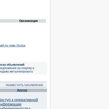
Организация
ий по теме Уголок
.
оска объявлений
редложения на покупку и
родажу металлопроката
РАЗМЕСТИТЬ ОБЪЯВЛЕНИЕ
Другое
Доступ к оперативной
информации
информагентства