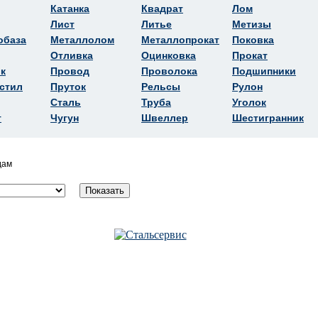
Катанка
Квадрат
Лом
Лист
Литье
Метизы
обаза
Металлолом
Металлопрокат
Поковка
Отливка
Оцинковка
Прокат
к
Провод
Проволока
Подшипники
стил
Пруток
Рельсы
Рулон
Сталь
Труба
Уголок
т
Чугун
Швеллер
Шестигранник
дам