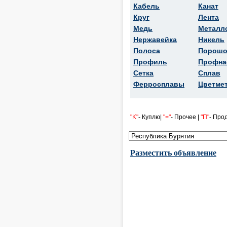
Кабель
Канат
Круг
Лента
Медь
Металл
Нержавейка
Никель
Полоса
Порошо
Профиль
Профна
Сетка
Сплав
Ферросплавы
Цветме
"K"
- Куплю|
"="
- Прочее |
"П"
- Про
Разместить объявление