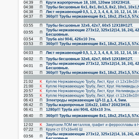
04:39
П
Круги жаропрочные 18, 100, 120мм 10Х23Н18.
04:38
П
Трубы бесшовные 6х1, 8х1, 8х1,5, 8х2, 10х1, 10х1,5
04:38
П
Лист нержавеющий 0,5, 1, 2, 3, 4, 6, 8, 10, 12, 14, 
04:37
П
360р!!! Трубы нержавеющие 8х1, 18х2, 25х1,5, 57х
03:55
П
Трубы бесшовные 32х6, 42х7, 60х5 12Х18Н12Т.
Трубы нержавеющие 273х12, 325х12(14, 16, 24), 4
03:55
П
Бесшовные.
03:54
П
Труба aisi 904L 426х10 3тн.
03:53
П
360р!!! Трубы нержавеющие 8х1, 18х2, 25х1,5, 57х
04:03
П
Лист нержавеющий 0,5, 1, 2, 3, 4, 6, 8, 10, 12, 14, 
04:02
П
Трубы бесшовные 32х6, 42х7, 60х5 12Х18Н12Т.
Трубы нержавеющие 273х12, 325х12(14, 16, 24), 4
04:01
П
Бесшовные.
04:01
П
360р!!! Трубы нержавеющие 8х1, 18х2, 25х1,5, 57х
21:02
K
Куплю Нержавеющую Трубу, Лист, Круг. ст.12х18н10т
21:00
K
Куплю Нержавеющую Трубу, Лист, Круг. Неликвиды,о
20:57
K
Куплю Нержавеющую Трубу, Лист, Круг. Неликвиды,о
20:55
K
Куплю Нержавеющую Трубу, Лист, Круг. ст.12х18н10т
06:43
П
Электроды нержавеющие ЦЛ-11 д.3, 4, 5мм.
06:42
П
Трубы жаропрочные 116х22, 140х7 20Х23Н18.
06:41
П
1280р!!! Труба aisi 904L 426х10 3тн.
06:40
П
360р!!! Трубы нержавеющие 8х1, 18х2, 25х1,5, 57х
12:02
K
Закупаем ЛОМ металлов, графит и ферросплавы в 
07:22
П
Круги ст 07х16н4б Ш
Трубы нержавеющие 273х12, 325х12(14, 16, 24), 4
03:56
П
Бесшовные.