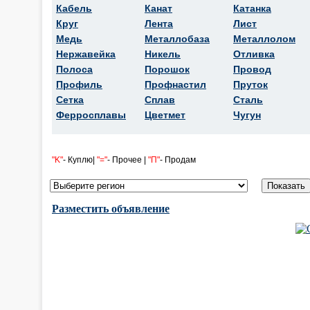
Кабель
Канат
Катанка
Круг
Лента
Лист
Медь
Металлобаза
Металлолом
Нержавейка
Никель
Отливка
Полоса
Порошок
Провод
Профиль
Профнастил
Пруток
Сетка
Сплав
Сталь
Ферросплавы
Цветмет
Чугун
"K"
- Куплю|
"="
- Прочее |
"П"
- Продам
Разместить объявление