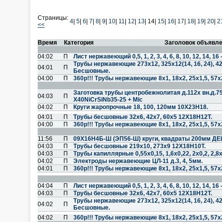
Страницы:
4
|
5
|
6
|
7
|
8
|
9
|
10
|
11
|
12
|
13
|
14|
15
|
16
|
17
|
18
|
19
|
20
|
2
<<
Время
Категория
Заголовок объявл
04:02
П
Лист нержавеющий 0,5, 1, 2, 3, 4, 6, 8, 10, 12, 14, 
Трубы нержавеющие 273х12, 325х12(14, 16, 24), 4
04:01
П
Бесшовные.
04:00
П
360р!!! Трубы нержавеющие 8х1, 18х2, 25х1,5, 57х
Заготовка трубы центробежнолитая д.112х вн.д.75
04:03
П
X40NiCrSiNb35-25 + Mic
04:02
П
Круги жаропрочные 18, 100, 120мм 10Х23Н18.
04:01
П
Трубы бесшовные 32х6, 42х7, 60х5 12Х18Н12Т.
04:00
П
360р!!! Трубы нержавеющие 8х1, 18х2, 25х1,5, 57х
11:56
П
09Х16Н4Б-Ш (ЭП56-Ш) круги, квадраты 200мм 
04:03
П
Трубы бесшовные 219х10, 273х9 12Х18Н10Т.
04:03
П
Трубы капиллярные 0,55х0,15, 1,6х0,22, 2х0,2, 2,8х0
04:02
П
Электроды нержавеющие ЦЛ-11 д.3, 4, 5мм.
04:01
П
360р!!! Трубы нержавеющие 8х1, 18х2, 25х1,5, 57х
04:04
П
Лист нержавеющий 0,5, 1, 2, 3, 4, 6, 8, 10, 12, 14, 
04:03
П
Трубы бесшовные 32х6, 42х7, 60х5 12Х18Н12Т.
Трубы нержавеющие 273х12, 325х12(14, 16, 24), 4
04:02
П
Бесшовные.
04:02
П
360р!!! Трубы нержавеющие 8х1, 18х2, 25х1,5, 57х