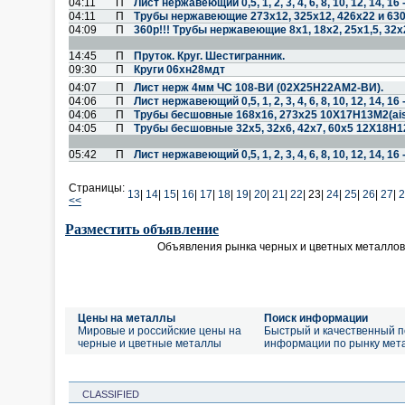
04:11
П
Лист нержавеющий 0,5, 1, 2, 3, 4, 6, 8, 10, 12, 14, 
04:11
П
Трубы нержавеющие 273х12, 325х12, 426х22 и 63
04:09
П
360р!!! Трубы нержавеющие 8х1, 18х2, 25х1,5, 32х
14:45
П
Пруток. Круг. Шестигранник.
09:30
П
Круги 06хн28мдт
04:07
П
Лист нерж 4мм ЧС 108-ВИ (02Х25Н22АМ2-ВИ).
04:06
П
Лист нержавеющий 0,5, 1, 2, 3, 4, 6, 8, 10, 12, 14, 
04:06
П
Трубы бесшовные 168х16, 273х25 10Х17Н13М2(aisi
04:05
П
Трубы бесшовные 32х5, 32х6, 42х7, 60х5 12Х18Н1
05:42
П
Лист нержавеющий 0,5, 1, 2, 3, 4, 6, 8, 10, 12, 14, 
Страницы:
13
|
14
|
15
|
16
|
17
|
18
|
19
|
20
|
21
|
22
|
23|
24
|
25
|
26
|
27
|
2
<<
Разместить объявление
Объявления рынка черных и цветных металлов
Цены на металлы
Поиск информации
Мировые и российские цены на
Быстрый и качественный п
черные и цветные металлы
информации по рынку мет
CLASSIFIED