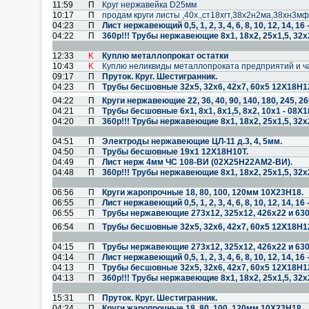
11:59
П
Круг нержавейка D25мм
10:17
П
продам круги листы ,40х.,ст18хгт,38х2н2ма,38хн3м
04:23
П
Лист нержавеющий 0,5, 1, 2, 3, 4, 6, 8, 10, 12, 14, 
04:22
П
360р!!! Трубы нержавеющие 8х1, 18х2, 25х1,5, 32х
12:33
K
Куплю металлопрокат остатки
10:43
K
Куплю неликвиды металлопроката предприятий и ч
09:17
П
Пруток. Круг. Шестигранник.
04:23
П
Трубы бесшовные 32х5, 32х6, 42х7, 60х5 12Х18Н1
04:22
П
Круги нержавеющие 22, 36, 40, 90, 140, 180, 245, 2
04:21
П
Трубы бесшовные 6х1, 8х1, 8х1,5, 8х2, 10х1 - 08Х
04:20
П
360р!!! Трубы нержавеющие 8х1, 18х2, 25х1,5, 32х
04:51
П
Электроды нержавеющие ЦЛ-11 д.3, 4, 5мм.
04:50
П
Трубы бесшовные 19х1 12Х18Н10Т.
04:49
П
Лист нерж 4мм ЧС 108-ВИ (02Х25Н22АМ2-ВИ).
04:48
П
360р!!! Трубы нержавеющие 8х1, 18х2, 25х1,5, 32х
06:56
П
Круги жаропрочные 18, 80, 100, 120мм 10Х23Н18.
06:55
П
Лист нержавеющий 0,5, 1, 2, 3, 4, 6, 8, 10, 12, 14, 
06:55
П
Трубы нержавеющие 273х12, 325х12, 426х22 и 63
06:54
П
Трубы бесшовные 32х5, 32х6, 42х7, 60х5 12Х18Н1
04:15
П
Трубы нержавеющие 273х12, 325х12, 426х22 и 63
04:14
П
Лист нержавеющий 0,5, 1, 2, 3, 4, 6, 8, 10, 12, 14, 
04:13
П
Трубы бесшовные 32х5, 32х6, 42х7, 60х5 12Х18Н1
04:13
П
360р!!! Трубы нержавеющие 8х1, 18х2, 25х1,5, 32х
15:31
П
Пруток. Круг. Шестигранник.
04:24
П
Круги жаропрочные 18, 80, 100, 120мм 10Х23Н18.