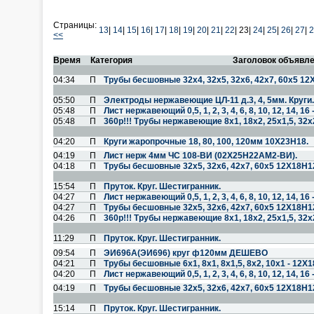
Страницы:
13
|
14
|
15
|
16
|
17
|
18
|
19
|
20
|
21
|
22
|
23|
24
|
25
|
26
|
27
|
2
<<
Время
Категория
Заголовок объявл
04:34
П
Трубы бесшовные 32х4, 32х5, 32х6, 42х7, 60х5 12
05:50
П
Электроды нержавеющие ЦЛ-11 д.3, 4, 5мм. Круги.
05:48
П
Лист нержавеющий 0,5, 1, 2, 3, 4, 6, 8, 10, 12, 14, 
05:48
П
360р!!! Трубы нержавеющие 8х1, 18х2, 25х1,5, 32х
04:20
П
Круги жаропрочные 18, 80, 100, 120мм 10Х23Н18.
04:19
П
Лист нерж 4мм ЧС 108-ВИ (02Х25Н22АМ2-ВИ).
04:18
П
Трубы бесшовные 32х5, 32х6, 42х7, 60х5 12Х18Н1
15:54
П
Пруток. Круг. Шестигранник.
04:27
П
Лист нержавеющий 0,5, 1, 2, 3, 4, 6, 8, 10, 12, 14, 
04:27
П
Трубы бесшовные 32х5, 32х6, 42х7, 60х5 12Х18Н1
04:26
П
360р!!! Трубы нержавеющие 8х1, 18х2, 25х1,5, 32х
11:29
П
Пруток. Круг. Шестигранник.
09:54
П
ЭИ696А(ЭИ696) круг ф120мм ДЕШЕВО
04:21
П
Трубы бесшовные 6х1, 8х1, 8х1,5, 8х2, 10х1 - 12Х
04:20
П
Лист нержавеющий 0,5, 1, 2, 3, 4, 6, 8, 10, 12, 14, 
04:19
П
Трубы бесшовные 32х5, 32х6, 42х7, 60х5 12Х18Н1
15:14
П
Пруток. Круг. Шестигранник.