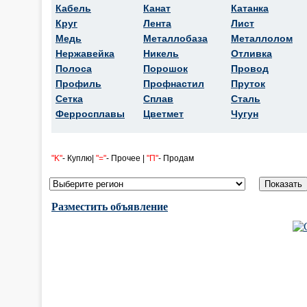
Кабель
Канат
Катанка
Круг
Лента
Лист
Медь
Металлобаза
Металлолом
Нержавейка
Никель
Отливка
Полоса
Порошок
Провод
Профиль
Профнастил
Пруток
Сетка
Сплав
Сталь
Ферросплавы
Цветмет
Чугун
"K"
- Куплю|
"="
- Прочее |
"П"
- Продам
Разместить объявление