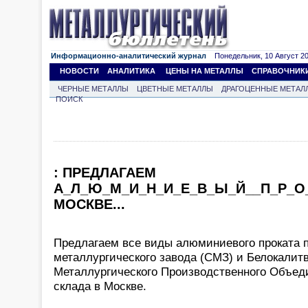
Информационно-аналитический журнал
Понедельник, 10 Август 202
НОВОСТИ
АНАЛИТИКА
ЦЕНЫ НА МЕТАЛЛЫ
СПРАВОЧНИК
ЧЕРНЫЕ МЕТАЛЛЫ
ЦВЕТНЫЕ МЕТАЛЛЫ
ДРАГОЦЕННЫЕ МЕТАЛ
ПОИСК
: ПРЕДЛАГАЕМ
А_Л_Ю_М_И_Н_И_Е_В_Ы_Й__П_Р_О_
МОСКВЕ...
Предлагаем все виды алюминиевого проката 
металлургического завода (СМЗ) и Белокалит
Металлургического Производственного Объед
склада в Москве.