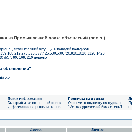
ния на Промышленной доске объявлений (pdo.ru):
арганец титан кремний чугун цинк ванадий вольфрам
,159,168,219,273,325,377,426,530,630,720,820,1020,1220,1420
0 ф57, 89, 168, 219 дешево
ка объявлений"
ий >>
Поиск информации
Подписка на журнал
Д
а
Быстрый и качественный поиск
Оформите подписку на журнал
П
информации по рынку металлов
"Металлургический бюллетень"!
п
Другое
Другое