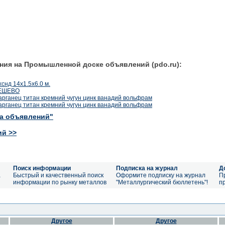
ния на Промышленной доске объявлений (pdo.ru):
0хснд 14х1.5х6.0 м.
ДЕШЕВО
арганец титан кремний чугун цинк ванадий вольфрам
арганец титан кремний чугун цинк ванадий вольфрам
ка объявлений"
ий >>
Поиск информации
Подписка на журнал
Д
а
Быстрый и качественный поиск
Оформите подписку на журнал
П
информации по рынку металлов
"Металлургический бюллетень"!
п
Другое
Другое