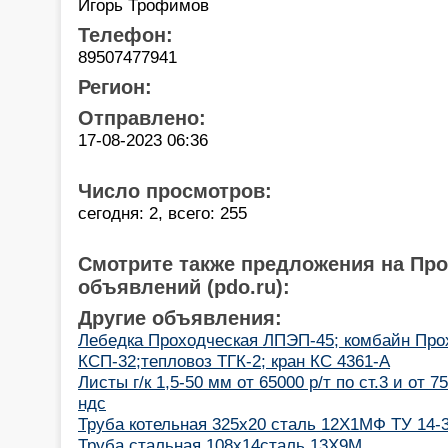
Игорь Трофимов
Телефон:
89507477941
Регион:
Отправлено:
17-08-2023 06:36
Число просмотров:
сегодня: 2, всего: 255
Смотрите также предложения на Пр
объявлений (pdo.ru):
Другие объявления:
Лебедка Проходческая ЛПЭП-45; комбайн Про
КСП-32;тепловоз ТГК-2; кран КС 4361-А
Листы г/к 1,5-50 мм от 65000 р/т по ст.3 и от 
ндс
Труба котельная 325x20 сталь 12Х1МФ ТУ 14-3
Труба стальная 108x14сталь 13Х9М