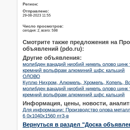
Регион:
Отправлено:
29-08-2023 11:55
Число просмотров:
сегодня: 2, всего: 598
Смотрите также предложения на Пр
объявлений (pdo.ru):
Другие объявления:
молибден ванадий ниобий никель олово цинк 
кремний вольфрам алюминий шфс кальций
ОЛОВО
Куплю Нихром, Алюмель, Хромель, Копель, Во
молибден ванадий ниобий никель олово цинк 
кремний вольфрам алюминий шфс кальций
Информация, цены, новости, аналит
Для информации: Производство олова металл
6 0х1040х1560 пт3-в
Вернуться в раздел "Доска объявле