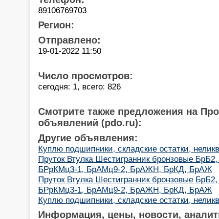
89106769703
Регион:
Отправлено:
19-01-2022 11:50
Число просмотров:
сегодня: 1, всего: 826
Смотрите также предложения на Пр
объявлений (pdo.ru):
Другие объявления:
Куплю подшипники, складские остатки, неликв
Пруток Втулка Шестигранник бронзовые БрБ2,
БРрКМц3-1, БрАМц9-2, БрАЖН, БрКД, БрАЖ
Пруток Втулка Шестигранник бронзовые БрБ2,
БРрКМц3-1, БрАМц9-2, БрАЖН, БрКД, БрАЖ
Куплю подшипники, складские остатки, неликв
Информация, цены, новости, аналит