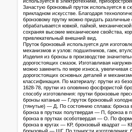
используется в электротехнике, приборостро
Зачастую бронзовый пруток используется в ск
прикладном искусстве. Благодаря технологич
бронзовому прутку можно придать различные 
обрабатывается ковкой, пайкой, механической
сохраняя высокие механические свойства, ко
привлекательный внешний вид.
Пруток бронзовый используется для изготовл
механизмов и узлов: подшипников, гаек, втуло
Изделия из бронзы в производстве значитель
дорогостоящих смазок. Изготавливая нагруже
можно заменить по мере износа, увеличивая 
дорогостоящих основных деталей и механизмо
классификация. По материалу: прутки из бе
1628-78, прутки из оловянно фосфористой бр
способу изготовления: прутки бронзовые прес
бронзы катаные — Г,пруток бронзовый холо
(тянутые) — Д, По состоянию сплава: бронза 
бронза в прутках полутвердая — П, бронза в п
бронза в прутках особотвердая — О. По форме
бронза в кругах — КР, бронзовый квадрат — К
бронзовый — ШГ, По точности изготовления: б