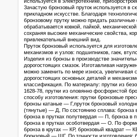
используется в электротехнике, приборостро
Зачастую бронзовый пруток используется в ск
прикладном искусстве. Благодаря технологич
бронзовому прутку можно придать различные 
обрабатывается ковкой, пайкой, механической
сохраняя высокие механические свойства, ко
привлекательный внешний вид.
Пруток бронзовый используется для изготовл
механизмов и узлов: подшипников, гаек, втуло
Изделия из бронзы в производстве значитель
дорогостоящих смазок. Изготавливая нагруже
можно заменить по мере износа, увеличивая 
дорогостоящих основных деталей и механизмо
классификация. По материалу: прутки из бе
1628-78, прутки из оловянно фосфористой бр
способу изготовления: прутки бронзовые прес
бронзы катаные — Г,пруток бронзовый холо
(тянутые) — Д, По состоянию сплава: бронза 
бронза в прутках полутвердая — П, бронза в п
бронза в прутках особотвердая — О. По форме
бронза в кругах — КР, бронзовый квадрат — К
бронзовый — ШГ, По точности изготовления: б