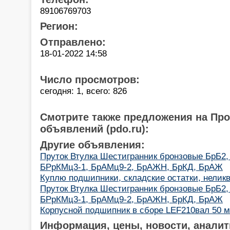
89106769703
Регион:
Отправлено:
18-01-2022 14:58
Число просмотров:
сегодня: 1, всего: 826
Смотрите также предложения на Пр
объявлений (pdo.ru):
Другие объявления:
Пруток Втулка Шестигранник бронзовые БрБ2,
БРрКМц3-1, БрАМц9-2, БрАЖН, БрКД, БрАЖ
Куплю подшипники, складские остатки, неликв
Пруток Втулка Шестигранник бронзовые БрБ2,
БРрКМц3-1, БрАМц9-2, БрАЖН, БрКД, БрАЖ
Корпусной подшипник в сборе LEF210вал 50 
Информация, цены, новости, аналит