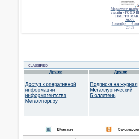
Маркетинг-конфе
онлайн «FOOD 
TIME TO MAR
2027»
6 октября — 6 окт
23:59
CLASSIFIED
Другое
Другое
Доступ к оперативной
Подписка на журнал
информации
Металлургический
информагентства
Бюллетень
Металлторг.ру
ВКонтакте
Одноклассни