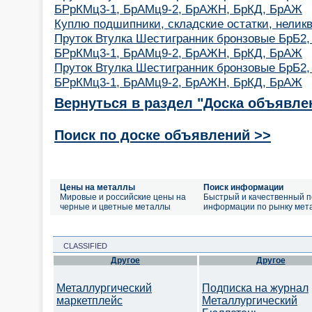
БРрКМц3-1, БрАМц9-2, БрАЖН, БрКД, БрАЖ
Куплю подшипники, складские остатки, неликв
Пруток Втулка Шестигранник бронзовые БрБ2,
БРрКМц3-1, БрАМц9-2, БрАЖН, БрКД, БрАЖ
Пруток Втулка Шестигранник бронзовые БрБ2,
БРрКМц3-1, БрАМц9-2, БрАЖН, БрКД, БрАЖ
Вернуться в раздел "Доска объявле
Поиск по доске объявлений >>
Цены на металлы
Поиск информации
Мировые и российские цены на
Быстрый и качественный п
черные и цветные металлы
информации по рынку мет
CLASSIFIED
Другое
Другое
Металлургический
Подписка на журнал
маркетплейс
Металлургический