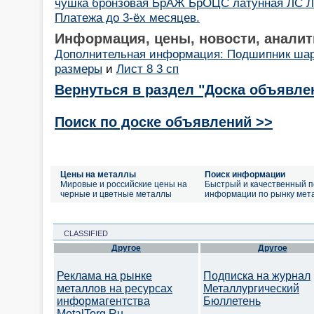
чушка бронзовая БрАЖ БрОЦС латунная ЛС Л
Платежа до 3-ёх месяцев.
Информация, цены, новости, аналит
Дополнительная информация: Подшипник ша
размеры
и
Лист 8 3 сп
Вернуться в раздел "Доска объявле
Поиск по доске объявлений >>
Цены на металлы
Поиск информации
Мировые и российские цены на
Быстрый и качественный п
черные и цветные металлы
информации по рынку мет
CLASSIFIED
Другое
Другое
Реклама на рынке
Подписка на журнал
металлов на ресурсах
Металлургический
информагентства
Бюллетень
MetalTorg.Ru