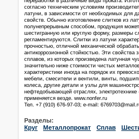
переработки в различные виды проката. Изго
согласно техническим условиям производите
латуни, в зависимости от необходимых для 
свойств. Обычно изготовление слитков из ла
полунепрерывным способом, продукция может
шестигранную или круглую форму, размеры с
регламентируются. Слитки из латуни характ
прочностью, отличной механической обрабат
антикоррозионной стойкостью. Эти свойства з
сплавов, из которых произведена латунная чу
значительно ниже стоимости чистых металлов
характеристики иногда на порядок их превосх
мебели, смесители и вентили, винты, подшип
колеса, другие детали и узлы для машиностр
нефтедобывающей отраслях, электротехнике 
применяется везде. www.nonfer.ru
Тел. +7 (910) 676-97-03; e-mail: 6769703@mail.r
Разделы:
Круг
Металлопрокат
Сплав
Шест