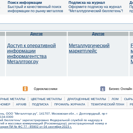
Поиск информации
Подписка на журнал
Д
а
Быстрый и качественный поиск
Оформите подписку на журнал
П
информации по рынку металлов
"Металлургический бюллетень"!
п
Другое
Другое
Доступ к оперативной
Металлургический
информации
маркетплейс
информагентства
Металлторг.ру
M
Одноклассники
Бизнес Онлайн
|
|
|
|
ЕРНЫЕ МЕТАЛЛЫ
ЦВЕТНЫЕ МЕТАЛЛЫ
ДРАГОЦЕННЫЕ МЕТАЛЛЫ
ЛОМ
CЫРЬ
|
|
|
|
|
НОМЕР
АРХИВ
ПОДПИСКА
ПРОФИЛЬ ЖУРНАЛА
ТЕМАТИЧЕСКИЙ ПЛАН
Р
ь, ООО "Металлторг.ру", 141707, Московская обл., г. Долгопрудный, пр-т
) 134-0300
ий бюллетень" зарегистрировано Федеральной службой по надзору в
ий и массовых коммуникаций (Роскомнадзор), регистрационный номер и
серия ПИ № ФС 77 - 85902 от 04 сентября 2023 г.