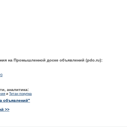
ния на Промышленной доске объявлений (pdo.ru):
20
ти, аналитика:
иния
и
Титан покупка
ка объявлений"
ий >>