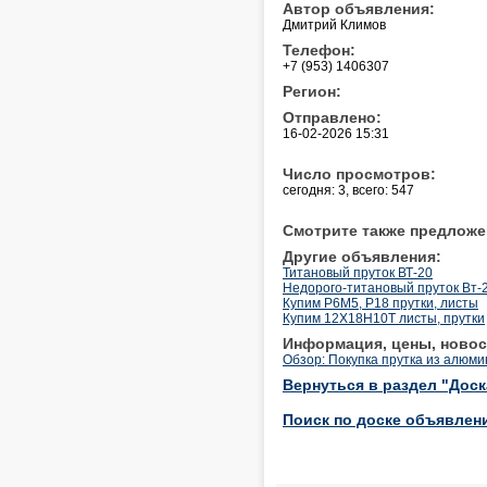
Автор объявления:
Дмитрий Климов
Телефон:
+7 (953) 1406307
Регион:
Отправлено:
16-02-2026 15:31
Число просмотров:
сегодня: 3, всего: 547
Смотрите также предложе
Другие объявления:
Титановый пруток ВТ-20
Недорого-титановый пруток Вт-
Купим Р6М5, Р18 прутки, листы
Купим 12Х18Н10Т листы, прутки
Информация, цены, новос
Обзор: Покупка прутка из алюм
Вернуться в раздел "Дос
Поиск по доске объявлен