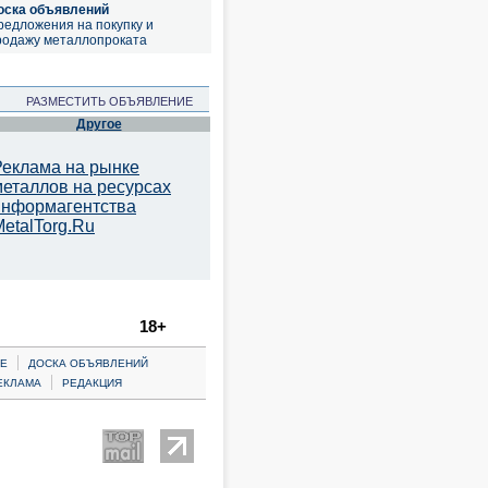
оска объявлений
редложения на покупку и
родажу металлопроката
РАЗМЕСТИТЬ ОБЪЯВЛЕНИЕ
Другое
Реклама на рынке
металлов на ресурсах
информагентства
etalTorg.Ru
18+
|
Е
ДОСКА ОБЪЯВЛЕНИЙ
|
ЕКЛАМА
РЕДАКЦИЯ