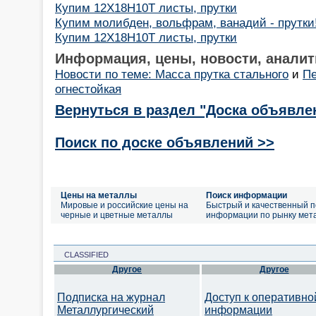
Купим 12Х18Н10Т листы, прутки
Купим молибден, вольфрам, ванадий - прутки
Купим 12Х18Н10Т листы, прутки
Информация, цены, новости, аналит
Новости по теме: Масса прутка стального
и
Пе
огнестойкая
Вернуться в раздел "Доска объявле
Поиск по доске объявлений >>
Цены на металлы
Поиск информации
Мировые и российские цены на
Быстрый и качественный п
черные и цветные металлы
информации по рынку мет
CLASSIFIED
Другое
Другое
Подписка на журнал
Доступ к оперативно
Металлургический
информации