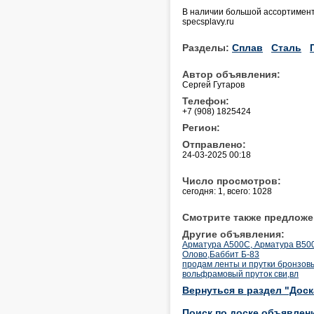
В наличии большой ассортимент 
specsplavy.ru
Разделы:
Сплав
Сталь
Автор объявления:
Сергей Гутаров
Телефон:
+7 (908) 1825424
Регион:
Отправлено:
24-03-2025 00:18
Число просмотров:
сегодня: 1, всего: 1028
Смотрите также предложе
Другие объявления:
Арматура А500С, Арматура В50
Олово,Баббит Б-83
продам ленты и прутки бронзов
вольфрамовый пруток сви,вл
Вернуться в раздел "Дос
Поиск по доске объявлен