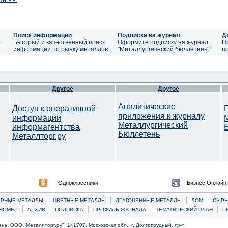
Поиск информации
Подписка на журнал
Д
а
Быстрый и качественный поиск
Оформите подписку на журнал
П
информации по рынку металлов
"Металлургический бюллетень"!
п
Другое
Другое
Аналитические
Доступ к оперативной
приложения к журналу
информации
Металлургический
информагентства
Бюллетень
Металлторг.ру
Одноклассники
Бизнес Онлайн
|
|
|
|
ЕРНЫЕ МЕТАЛЛЫ
ЦВЕТНЫЕ МЕТАЛЛЫ
ДРАГОЦЕННЫЕ МЕТАЛЛЫ
ЛОМ
CЫРЬ
|
|
|
|
|
НОМЕР
АРХИВ
ПОДПИСКА
ПРОФИЛЬ ЖУРНАЛА
ТЕМАТИЧЕСКИЙ ПЛАН
Р
ь, ООО "Металлторг.ру", 141707, Московская обл., г. Долгопрудный, пр-т