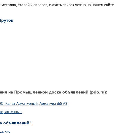
металла, сталей и сплавов, скачать список можно на нашем сайте
Пруток
ния на Промышленной доске объявлений (pdo.ru):
0С, Канат Арматурный, Арматура ф5 А3
ые, латунные
ка объявлений"
ий >>