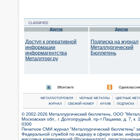
CLASSIFIED
Другое
Другое
Доступ к оперативной
Подписка на журнал
информации
Металлургический
информагентства
Бюллетень
Металлторг.ру
ВКонтакте
Одноклассни
|
|
МЕТАЛЛОТОРГОВЛЯ
ЧЕРНЫЕ МЕТАЛЛЫ
ЦВЕТНЫЕ МЕТ
|
|
|
|
ЖУРНАЛ
СВЕЖИЙ НОМЕР
АРХИВ
ПОДПИСКА
© 2002-2026 Металлургический бюллетень, ООО "Металлт
Московская обл., г. Долгопрудный, пр-т Пацаева, д. 7, к. 1
0300
Печатное СМИ журнал "Металлургический бюллетень" з
Федеральной службой по надзору в сфере связи, инфор
массовых коммуникаций (Роскомнадзор), регистрационн