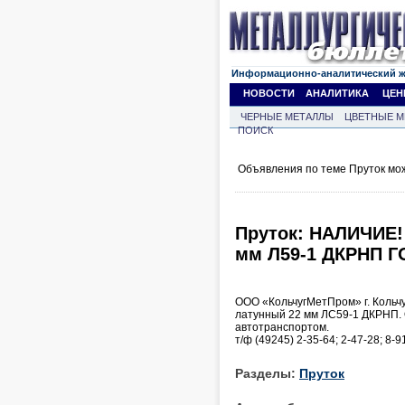
Информационно-аналитический 
НОВОСТИ
АНАЛИТИКА
ЦЕН
ЧЕРНЫЕ МЕТАЛЛЫ
ЦВЕТНЫЕ М
ПОИСК
Объявления по теме Пруток мо
Пруток: НАЛИЧИЕ
мм Л59-1 ДКРНП Г
ООО «КольчугМетПром» г. Кольч
латунный 22 мм ЛС59-1 ДКРНП. 
автотранспортом.
т/ф (49245) 2-35-64; 2-47-28; 8
Разделы:
Пруток