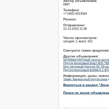
Автор объявления:
КМП
Телефон:
+7 (492) 4523564
Регион:
Отправлено:
12-12-2023 11:36
Число просмотров:
сегодня: 1, всего: 321
Смотрите также предложе
Другие объявления:
АНТИМАГНИТНЫЙ пруток латунн
Пруток бронзовый БрБ2 Ф35 
Круг латунный (пруток) ЛС-59 н
Пруток бронзовый БрКМц3-1 
Информация, цены, новос
Также: Квадратный пруток цена
Вернуться в раздел "Дос
Поиск по доске объявлен