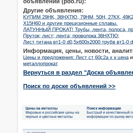
объявлений (pdo.ru):
Другие объявления:
КУПИМ 29НК, 36НХТЮ, 79НМ, 50Н, 27КХ, 49К2
Х15Н60 и другие прецизионные сплавы.
ЛАТУННЫЙ ПРОКАТ! Трубы, лента, полоса, пр
Пруток; лист; лента; проволока 36НХТЮ;
Лист титана вт1-0 d0,5х600х2000 трубв вт1-0 
Информация, цены, новости, аналит
Цены и предложения: Лист ст 60с2а х к цена
металлопрокат
Вернуться в раздел "Доска объявле
Поиск по доске объявлений >>
Цены на металлы
Поиск информации
Мировые и российские цены на
Быстрый и качественный п
черные и цветные металлы
информации по рынку мет