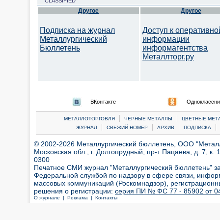
CLASSIFIED
Другое
Другое
Подписка на журнал
Доступ к оперативно
Металлургический
информации
Бюллетень
информагентства
Металлторг.ру
ВКонтакте
Одноклассни
|
|
МЕТАЛЛОТОРГОВЛЯ
ЧЕРНЫЕ МЕТАЛЛЫ
ЦВЕТНЫЕ МЕТ
|
|
|
|
ЖУРНАЛ
СВЕЖИЙ НОМЕР
АРХИВ
ПОДПИСКА
© 2002-2026 Металлургический бюллетень, ООО "Металлт
Московская обл., г. Долгопрудный, пр-т Пацаева, д. 7, к. 1
0300
Печатное СМИ журнал "Металлургический бюллетень" з
Федеральной службой по надзору в сфере связи, инфор
массовых коммуникаций (Роскомнадзор), регистрационн
решения о регистрации:
серия ПИ № ФС 77 - 85902 от 04
О журнале |
Реклама |
Контакты