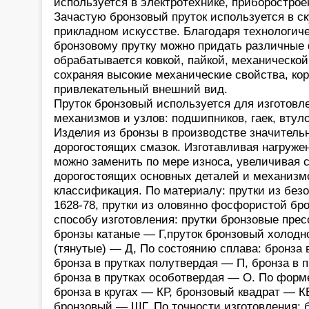
используется в электротехнике, приборостро
Зачастую бронзовый пруток используется в ск
прикладном искусстве. Благодаря технологич
бронзовому прутку можно придать различные 
обрабатывается ковкой, пайкой, механической
сохраняя высокие механические свойства, ко
привлекательный внешний вид.
Пруток бронзовый используется для изготовл
механизмов и узлов: подшипников, гаек, втуло
Изделия из бронзы в производстве значитель
дорогостоящих смазок. Изготавливая нагруже
можно заменить по мере износа, увеличивая 
дорогостоящих основных деталей и механизмо
классификация. По материалу: прутки из бе
1628-78, прутки из оловянно фосфористой бр
способу изготовления: прутки бронзовые прес
бронзы катаные — Г,пруток бронзовый холо
(тянутые) — Д, По состоянию сплава: бронза 
бронза в прутках полутвердая — П, бронза в п
бронза в прутках особотвердая — О. По форме
бронза в кругах — КР, бронзовый квадрат — К
бронзовый — ШГ, По точности изготовления: б