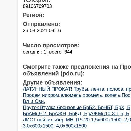
89106769703
Регион:
Отправлено:
26-08-2021 09:16
Число просмотров:
сегодня: 1, всего: 644
Смотрите также предложения на Пр
объявлений (pdo.ru):
Другие объявления:
ЛАТУННЫЙ ПРОКАТ! Трубы, лента, полоса, пр
Продам нихром,алюмель,хромель, копель,Пос
Вл и Сви.
Пруток Втулка бронзовые БрБ2, БрНБТ, БрХ, 
БрАМц9-2, БрАЖН, БрКД, БрАЖМц10-3-1,5; Б
ЛИСТ нейзильбер МНЦ15-20 1,5х600х1500; 2,0
3,0х600х1500; 4,0х600х1500