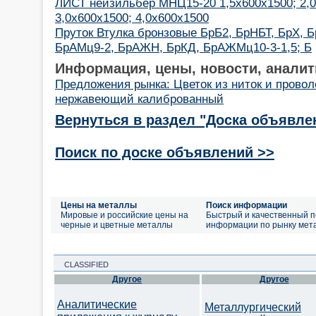
ЛИСТ нейзильбер МНЦ15-20 1,5х600х1500; 2,0
3,0х600х1500; 4,0х600х1500
Пруток Втулка бронзовые БрБ2, БрНБТ, БрХ, 
БрАМц9-2, БрАЖН, БрКД, БрАЖМц10-3-1,5; Б
Информация, цены, новости, аналит
Предложения рынка: Цветок из ниток и провол
нержавеющий калиброванный
Вернуться в раздел "Доска объявле
Поиск по доске объявлений >>
Цены на металлы
Поиск информации
Мировые и российские цены на
Быстрый и качественный п
черные и цветные металлы
информации по рынку мет
CLASSIFIED
Другое
Другое
Аналитические
Металлургический