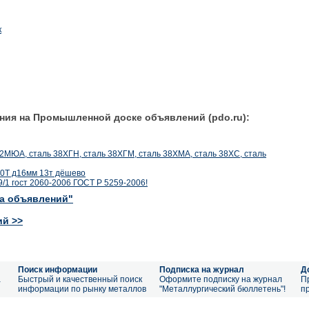
к
ния на Промышленной доске объявлений (pdo.ru):
8Х2МЮА, сталь 38ХГН, сталь 38ХГМ, сталь 38ХМА, сталь 38ХС, сталь
0Т д16мм 13т дёшево
9/1 гост 2060-2006 ГОСТ Р 5259-2006!
ка объявлений"
ий >>
Поиск информации
Подписка на журнал
Д
а
Быстрый и качественный поиск
Оформите подписку на журнал
П
информации по рынку металлов
"Металлургический бюллетень"!
п