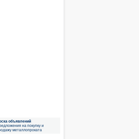
оска объявлений
редложения на покупку и
родажу металлопроката