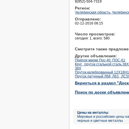
8(952)-504-7319
Регион:
Челябинская область, Челябинс
Отправлено:
02-12-2016 08:15
Число просмотров:
сегодня: 1, всего: 580
Смотрите также предложе
Другие объявления:
Припои марки Пос-40, ПОС-61
Круг , пруток стальной сталь 3
38Х
Пруток калиброванный 12Х18Н1
Пруток латунный Л68, Л63 , ЛС5
Вернуться в раздел "Дос
Поиск по доске объявлен
Цены на металлы
Мировые и российские цены н
черные и цветные металлы